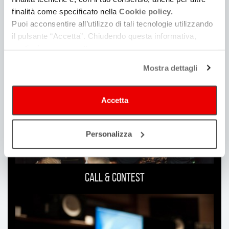
finalità come specificato nella
Cookie policy.
Puoi acconsentire all’utilizzo di tali tecnologie utilizzando
il pulsante “Accetta”. Chiudendo questa informativa,
Ti
continui senza accettare.
può
Mostra dettagli
interessare
Accetta
Personalizza
Call & Contest