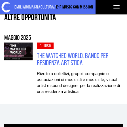
Torna
Cerca
Salta
Salta
FORMAZIONE
emiliaromagnacultura/
E-R Music Commission
Toggl
alla
nel
ai
al
home
sito
contenuti
menu
Altre opportunità
naviga
page
principale
maggio 2025
CHIUSO
The Watched World: bando per
residenza artistica
Rivolto a collettivi, gruppi, compagnie o
associazioni di musicisti e musiciste, visual
artist e sound designer per la realizzazione di
una residenza artistica