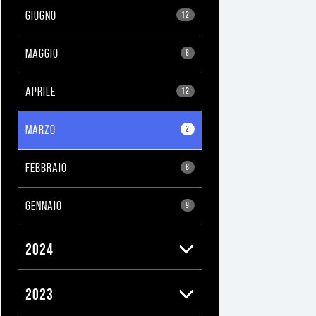
GIUGNO
12
MAGGIO
8
APRILE
12
MARZO
2
FEBBRAIO
8
GENNAIO
9
2024
2023