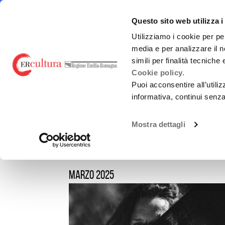
Torna
Cerca
Salta
Salta
alla
nel
ai
al
emiliaromagnacultura/
E-R Mu
Questo sito web utilizza i
home
sito
contenuti
menu
page
principale
Utilizziamo i cookie per pe
media e per analizzare il n
E-R MUSIC COMMISSION
FINANZ
simili per finalità tecniche
Cookie policy.
Puoi acconsentire all’utili
informativa, continui senz
EVENTI E NEWS
Chi siamo
L.R. 2/20
News
Mostra dettagli
Guida alla Produzione
Bandi Reg
SERVIZI ALLE IMPRESE
Altri fin
(nazional
marzo 2025
VIRALISSIMA