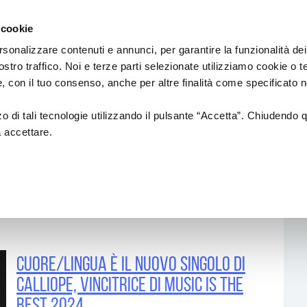
Regione
sic Commission
Emilia
 cookie
a
Romagna
cura
rsonalizzare contenuti e annunci, per garantire la funzionalità dei
di
ostro traffico. Noi e terze parti selezionate utilizziamo cookie o 
Assessorato
IAMENTI
PROGETTI SOSTENUTI
FORMAZION
 e, con il tuo consenso, anche per altre finalità come specificato n
Cultura
e
Paesaggio
zzo di tali tecnologie utilizzando il pulsante “Accetta”. Chiudendo 
a accettare.
18
NUOVI AUTORI
Formazione di
ionali
CREATIVITÀ
ALFABETIZZAZI
MUSICALE
anziamenti
CIRCUITO DI LOCALI/RETI DI
AZIONI DI SIST
i ed europei)
FESTIVAL
INTERNAZIONALIZZAZIONE
Formazione
Professional
cuore/lingua È IL NUOVO SINGOLO DI
Produzioni
Altre opportu
CALLIOPE, VINCITRICE DI MUSIC IS THE
BEST 2024
Call & Contest