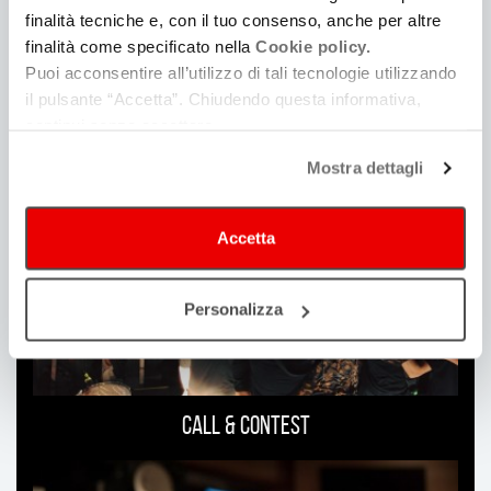
2019
finalità tecniche e, con il tuo consenso, anche per altre
finalità come specificato nella
Cookie policy.
Puoi acconsentire all’utilizzo di tali tecnologie utilizzando
il pulsante “Accetta”. Chiudendo questa informativa,
continui senza accettare.
Ti
può
Mostra dettagli
interessare
Accetta
Personalizza
Call & Contest