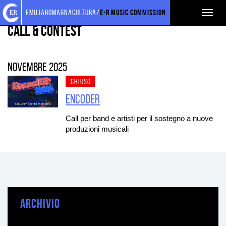
Torna
Cerca
Salta
Salta
PROGETTI SOSTENUTI
emiliaromagnacultura/
E-R Music Commission
Toggl
alla
nel
ai
al
home
sito
contenuti
menu
Call & Contest
naviga
page
principale
novembre 2025
CHIUSO
ENCODER
Call per band e artisti per il sostegno a nuove
produzioni musicali
ARCHIVIO