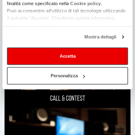
finalità come specificato nella
Cookie policy.
Puoi acconsentire all’utilizzo di tali tecnologie utilizzando
Ti
il pulsante “Accetta”. Chiudendo questa informativa,
continui senza accettare.
può
interessare
Mostra dettagli
Accetta
Personalizza
Call & Contest