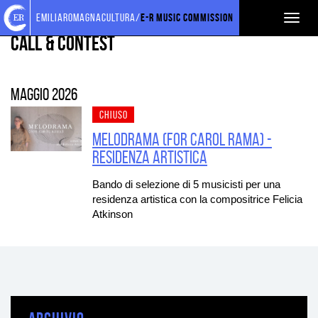
Torna
Cerca
Salta
Salta
PROGETTI SOSTENUTI
emiliaromagnacultura/
E-R Music Commission
Toggl
alla
nel
ai
al
home
sito
contenuti
menu
Call & Contest
naviga
page
principale
maggio 2026
CHIUSO
Melodrama (for Carol Rama) -
Residenza artistica
Bando di selezione di 5 musicisti per una
residenza artistica con la compositrice Felicia
Atkinson