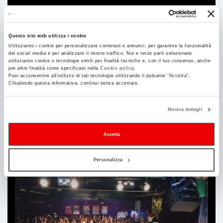
2022
Questo sito web utilizza i cookie
Utilizziamo i cookie per personalizzare contenuti e annunci, per garantire la funzionalità
dei social media e per analizzare il nostro traffico. Noi e terze parti selezionate
2021
utilizziamo cookie o tecnologie simili per finalità tecniche e, con il tuo consenso, anche
per altre finalità come specificato nella
Cookie policy.
Puoi acconsentire all’utilizzo di tali tecnologie utilizzando il pulsante “Accetta”.
Chiudendo questa informativa, continui senza accettare.
2020
Mostra dettagli
2019
Accetta
Personalizza
Ti
può
interessare