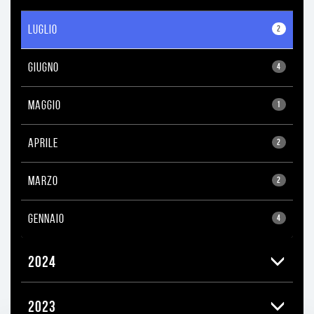
LUGLIO
2
GIUGNO
4
MAGGIO
1
APRILE
2
MARZO
2
GENNAIO
4
2024
2023