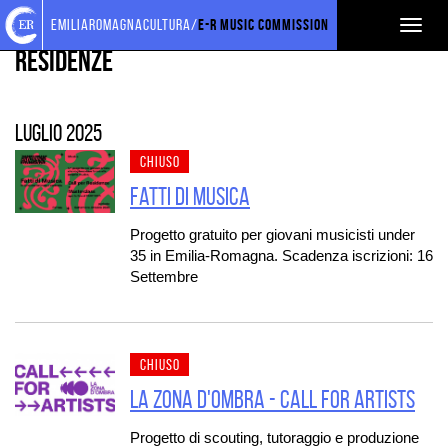
Torna
Cerca
Salta
Salta
PROGETTI SOSTENUTI
emiliaromagnacultura/
E-R Music Commission
Toggl
alla
nel
ai
al
home
sito
contenuti
menu
Residenze
naviga
page
principale
luglio 2025
CHIUSO
Fatti di Musica
Progetto gratuito per giovani musicisti under
35 in Emilia-Romagna. Scadenza iscrizioni: 16
Settembre
CHIUSO
LA ZONA D'OMBRA - CALL FOR ARTISTS
Progetto di scouting, tutoraggio e produzione