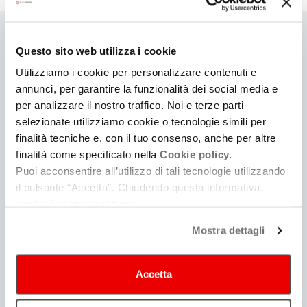
Questo sito web utilizza i cookie
Utilizziamo i cookie per personalizzare contenuti e
ALTRI FINANZIAMENTI (NAZIONALI ED
annunci, per garantire la funzionalità dei social media e
EUROPEI)
per analizzare il nostro traffico. Noi e terze parti
selezionate utilizziamo cookie o tecnologie simili per
finalità tecniche e, con il tuo consenso, anche per altre
2024
finalità come specificato nella
Cookie policy.
Puoi acconsentire all’utilizzo di tali tecnologie utilizzando
2023
il pulsante “Accetta”. Chiudendo questa informativa,
continui senza accettare.
2021
Mostra dettagli
2020
Accetta