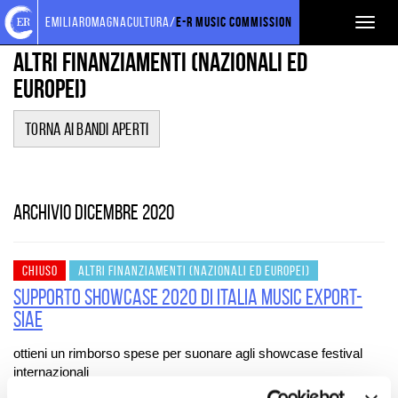
Torna
Cerca
Salta
Salta
FINANZIAMENTI
emiliaromagnacultura/
E-R Music Commission
Toggl
alla
nel
ai
al
home
sito
contenuti
menu
naviga
Altri finanziamenti (nazionali ed
page
principale
europei)
Torna ai bandi aperti
Archivio dicembre 2020
CHIUSO
ALTRI FINANZIAMENTI (NAZIONALI ED EUROPEI)
Supporto Showcase 2020 di Italia Music Export-
SIAE
ottieni un rimborso spese per suonare agli showcase festival
internazionali