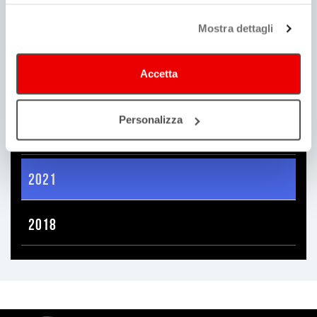
continui senza accettare.
Mostra dettagli
2024
Accetta
2023
Personalizza
2022
2021
2018