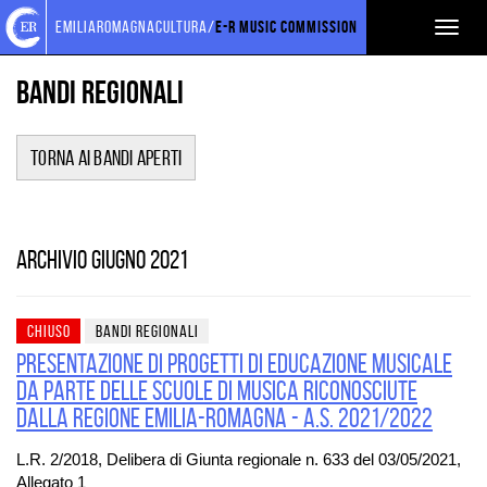
Torna
Cerca
Salta
Salta
FINANZIAMENTI
emiliaromagnacultura/
E-R Music Commission
Toggl
alla
nel
ai
al
home
sito
contenuti
menu
naviga
page
principale
Bandi Regionali
Torna ai bandi aperti
Archivio giugno 2021
CHIUSO
BANDI REGIONALI
Presentazione di progetti di educazione musicale
da parte delle scuole di musica riconosciute
dalla Regione Emilia-Romagna - a.s. 2021/2022
L.R. 2/2018, Delibera di Giunta regionale n. 633 del 03/05/2021,
Allegato 1