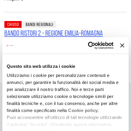
CHIUSO
BANDI REGIONALI
BANDO RISTORI 2 - REGIONE EMILIA-ROMAGNA
Un bando da oltre 13 milioni di euro per imprese e attività
culturali, turistiche, sportive e del commercio che sono state
costrette a fermarsi o rallentare a causa delle misure anti-Covid.
È possibile presentare domanda dalle ore 10:00 di mercoledì 12
Questo sito web utilizza i cookie
maggio e fino alle ore 12:00 di venerdì 4 giugno 2021
Utilizziamo i cookie per personalizzare contenuti e
annunci, per garantire la funzionalità dei social media e
per analizzare il nostro traffico. Noi e terze parti
selezionate utilizziamo cookie o tecnologie simili per
finalità tecniche e, con il tuo consenso, anche per altre
finalità come specificato nella
Cookie policy.
BANDI REGIONALI
Puoi acconsentire all’utilizzo di tali tecnologie utilizzando
il pulsante “Accetta”. Chiudendo questa informativa,
2025