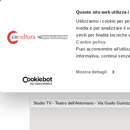
Torna
Cerca
Salta
Salta
alla
nel
ai
al
emiliaromagnacultura/
E-R Mu
Questo sito web utilizza i
home
sito
contenuti
menu
page
principale
Utilizziamo i cookie per pe
media e per analizzare il n
E-R MUSIC COMMISSION
FINANZ
simili per finalità tecniche
Cookie policy.
Puoi acconsentire all’utili
informativa, continui senz
Chi siamo
L.R. 2/20
Mostra dettagli
Studio TV - Teatro d
Guida alla Produzione
Bandi Reg
SERVIZI ALLE IMPRESE
Altri fin
(nazional
Studio TV - Teatro dell'Antoniano - Via Guido Guinizz
VIRALISSIMA