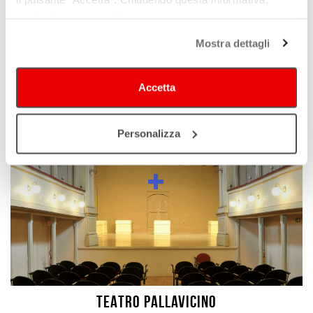
continui senza accettare.
TCBO - TEATRO COMUNALE di BOLOGNA
Mostra dettagli
Accetta
Personalizza
TEATRO PALLAVICINO