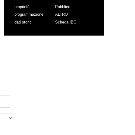
proprietà
Pubblico
programmazione
ALTRO
dati storici
Scheda IBC