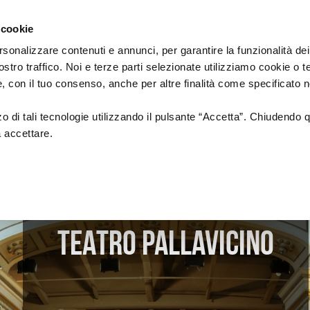
Regione
sic Commission
Emilia
 cookie
a
Romagna
cura
rsonalizzare contenuti e annunci, per garantire la funzionalità dei
di
ostro traffico. Noi e terze parti selezionate utilizziamo cookie o 
Assessorato
IAMENTI
PROGETTI SOSTENUTI
FORMAZION
 e, con il tuo consenso, anche per altre finalità come specificato n
Cultura
e
Paesaggio
zzo di tali tecnologie utilizzando il pulsante “Accetta”. Chiudendo 
a accettare.
18
NUOVI AUTORI
Formazione di
ionali
CREATIVITÀ
ALFABETIZZAZI
MUSICALE
anziamenti
CIRCUITO DI LOCALI/RETI DI
AZIONI DI SIST
i ed europei)
FESTIVAL
TEATRO PALLAVICINO
INTERNAZIONALIZZAZIONE
Formazione
Professional
Produzioni
Altre opportu
Call & Contest