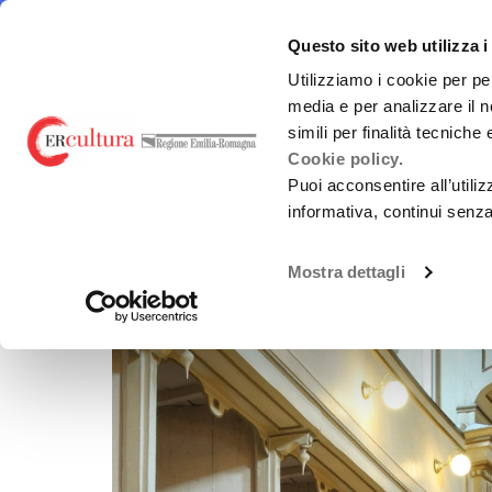
Torna
Cerca
Salta
Salta
alla
nel
ai
al
emiliaromagnacultura/
E-R Mu
Questo sito web utilizza i
home
sito
contenuti
menu
page
principale
Utilizziamo i cookie per pe
media e per analizzare il n
E-R MUSIC COMMISSION
FINANZ
simili per finalità tecniche
Cookie policy.
Puoi acconsentire all’utili
informativa, continui senz
Chi siamo
L.R. 2/20
Mostra dettagli
Guida alla Produzione
Bandi Reg
SERVIZI ALLE IMPRESE
Altri fin
(nazional
VIRALISSIMA