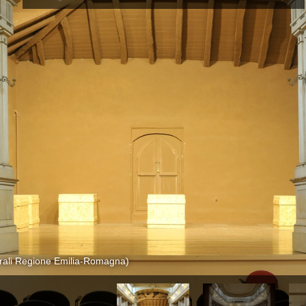
Residenze
turali Regione Emilia-Romagna)