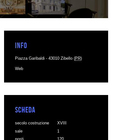
Info
Piazza Garibaldi - 43010 Zibello (
PR
)
Web
Scheda
secolo costruzione
XVIII
sale
1
posti
120