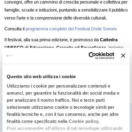
convegni, offre un cammino di crescita personale e collettiva per
famiglie, scuole e istituzioni, puntando a sensibilizzare il pubblico
verso l’arte e la comprensione delle diversità culturali.
Consulta il
programma completo del Festival Onde Sonore
Il festival, alla sua prima edizione, è promosso da
Cattedra
UNESCO di Educazione, Crescita ed Eguaglianza
, insieme
ad
Assonanza – Associazione delle Scuole di Musica
dell’Emilia-Romagna
, e con il patrocinio dell’Università degli
Studi di Ferrara e del Comune di Ferrara.
Questo sito web utilizza i cookie
Riceve il sostegno della Regione Emilia-Romagna nell’ambito
Utilizziamo i cookie per personalizzare contenuti e
della Legge musica (L.R. 2/2018 – art. 5).
annunci, per garantire la funzionalità dei social media e
per analizzare il nostro traffico. Noi e terze parti
selezionate utilizziamo cookie o tecnologie simili per
finalità tecniche e, con il tuo consenso, anche per altre
Ti
finalità come specificato nella
Cookie policy.
Puoi acconsentire all’utilizzo di tali tecnologie utilizzando