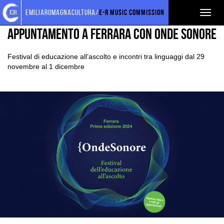
Torna
Cerca
Salta
Salta
EVENTI E NEWS
NEWS
emiliaromagnacultura/
E-R Music Commission
Toggl
alla
nel
ai
al
home
sito
contenuti
menu
naviga
APPUNTAMENTO A FERRARA CON ONDE SONORE
page
principale
Festival di educazione all’ascolto e incontri tra linguaggi dal 29
novembre al 1 dicembre
Ingrandisci