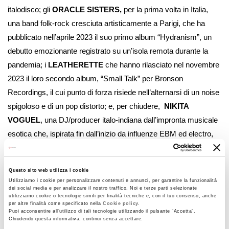
italodisco; gli
ORACLE SISTERS,
per la prima volta in Italia,
una band folk-rock cresciuta artisticamente a Parigi, che ha
pubblicato nell’aprile 2023 il suo primo album “Hydranism”, un
debutto emozionante registrato su un’isola remota durante la
pandemia; i
LEATHERETTE
che hanno rilasciato nel novembre
2023 il loro secondo album, “Small Talk” per Bronson
Recordings, il cui punto di forza risiede nell’alternarsi di un noise
spigoloso e di un pop distorto; e, per chiudere,
NIKITA
VOGUEL
, una DJ/producer italo-indiana dall’impronta musicale
esotica che, ispirata fin dall’inizio da influenze EBM ed electro,
ora domina ritmi techno groovy, mescolando ad essi melodie
orientali ipnotiche.
Questo sito web utilizza i cookie
Fino a tarda notte, infine, il dj-set di
Fabio Nirta
, dj e producer di
Utilizziamo i cookie per personalizzare contenuti e annunci, per garantire la funzionalità
dei social media e per analizzare il nostro traffico. Noi e terze parti selezionate
Cosenza, che farà ballare tutte e tutti.
utilizziamo cookie o tecnologie simili per finalità tecniche e, con il tuo consenso, anche
per altre finalità come specificato nella
Cookie policy.
Puoi acconsentire all’utilizzo di tali tecnologie utilizzando il pulsante “Accetta”.
GOGOBO
intraprende una direzione artistica dallo sguardo
Chiudendo questa informativa, continui senza accettare.
sempre più rivolto all’estero, delineandosi come un festival