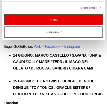
esclusivo nel panorama musicale nazionale: a dimostrazione di
Mostra dettagli
ciò, molte le proposte che si affacceranno per la prima volta sul
territorio italiano. Come per la scorsa edizione, anche questa
Accetta
volta la musica elettronica diventa centrale nello sviluppo della
line-up che presenta molti fra i nomi più interessanti del clubbing
Personalizza
internazionale.
Segui GoGoBo su:
Web
–
Facebook
–
Instagram
14 GIUGNO:
MARCO CASTELLO / SAVANA FUNK &
GAUDI /JOLLY MARE /
TERR / IL MAGO DEL
GELATO / DJ ROCCA / SANDRI /
CHIARA CAMI
15 GIUGNO:
THE NOTWIST / DENGUE DENGUE
DENGUE / TOY TONICS /
ORACLE SISTERS /
LEATHERETTE / NIKITA VOGUEL /
POCODIGIORGIO
Location