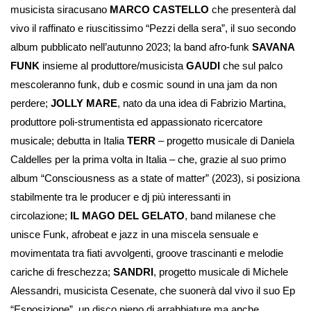
musicista siracusano
MARCO CASTELLO
che presenterà dal
vivo il raffinato e riuscitissimo “Pezzi della sera”, il suo secondo
album pubblicato nell’autunno 2023; la band afro-funk
SAVANA
FUNK
insieme al produttore/musicista
GAUDI
che sul palco
mescoleranno funk, dub e cosmic sound in una jam da non
perdere;
JOLLY MARE
, nato da una idea di Fabrizio Martina,
produttore poli-strumentista ed appassionato ricercatore
musicale; debutta in Italia
TERR
– progetto musicale di Daniela
Caldelles per la prima volta in Italia – che, grazie al suo primo
album “Consciousness as a state of matter” (2023), si posiziona
stabilmente tra le producer e dj più interessanti in
circolazione;
IL MAGO DEL GELATO
, band milanese che
unisce Funk, afrobeat e jazz in una miscela sensuale e
movimentata tra fiati avvolgenti, groove trascinanti e melodie
cariche di freschezza;
SANDRI
, progetto musicale di Michele
Alessandri, musicista Cesenate, che suonerà dal vivo il suo Ep
“Esposizione”, un disco pieno di arrabbiature ma anche