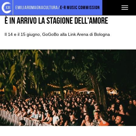
Torna
Cerca
Salta
Salta
EVENTI E NEWS
NEWS
emiliaromagnacultura/
E-R Music Commission
Toggl
alla
nel
ai
al
home
sito
contenuti
menu
naviga
È IN ARRIVO LA STAGIONE DELL'AMORE
page
principale
Il 14 e il 15 giugno, GoGoBo alla Link Arena di Bologna
Ingrandisci
immagine