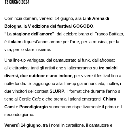
13 Giugno 2024
Comincia domani, venerdì 14 giugno, alla
Link Arena di
Bologna,
la
V edizione del festival GOGOBO
.
“La stagione dell’amore”
, dal celebre brano di Franco Battiato,
è il
claim
di quest’anno: amore per l’arte, per la musica, per la
vita, per lo stare insieme.
Una line-up variegata, dal cantautorato al funk, dall’afrobeat
all’elettronica: tanti gli artisti che si alterneranno su
tre palchi
diversi, due outdoor e uno indoor
, per vivere il festival fino a
notte fonda. Si aggiungono alla line-up già annunciata, inoltre, i
due vincitori del contest
SLURP
, il format che durante l’anno si
tiene al Cortile Cafe e che premia i talenti emergenti:
Chiara
Cami
e
Pocodigiorgio
suoneranno rispettivamente il primo e il
secondo giorno.
Venerdì 14 giugno,
tra i nomi in cartellone, il cantautore e