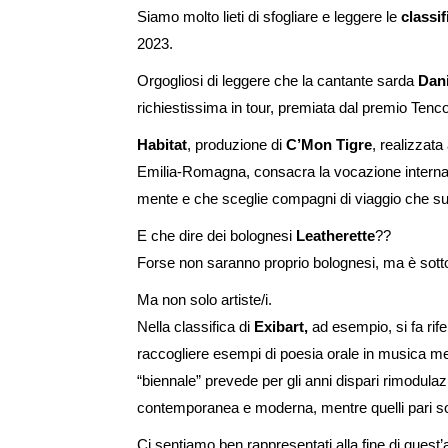
Siamo molto lieti di sfogliare e leggere le
classif
2023.
Orgogliosi di leggere che la cantante sarda
Dani
richiestissima in tour, premiata dal premio Ten
Habitat
, produzione di
C’Mon Tigre
, realizzat
Emilia-Romagna, consacra la vocazione internazi
mente e che sceglie compagni di viaggio che su
E che dire dei bolognesi
Leatherette
??
Forse non saranno proprio bolognesi, ma è sotto l
Ma non solo artiste/i.
Nella classifica di
Exibart,
ad esempio, si fa rif
raccogliere esempi di poesia orale in musica 
“biennale” prevede per gli anni dispari rimodulazi
contemporanea e moderna, mentre quelli pari so
Ci sentiamo ben rappresentati alla fine di ques