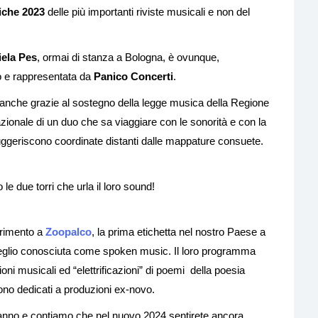
iche 2023
delle più importanti riviste musicali e non del
ela Pes
, ormai di stanza a Bologna, è ovunque,
co e rappresentata da
Panico Concerti
.
a anche grazie al sostegno della legge musica della Regione
onale di un duo che sa viaggiare con le sonorità e con la
ggeriscono coordinate distanti dalle mappature consuete.
e due torri che urla il loro sound!
erimento a
Zoopalco
, la prima etichetta nel nostro Paese a
meglio conosciuta come spoken music. Il loro programma
oni musicali ed “elettrificazioni” di poemi della poesia
no dedicati a produzioni ex-novo.
t’anno e contiamo che nel nuovo 2024 sentirete ancora