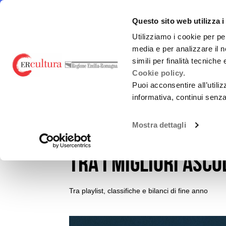
Torna
Cerca
Salta
Salta
alla
nel
ai
al
emiliaromagnacultura/
E-R Mu
Questo sito web utilizza i
home
sito
contenuti
menu
page
principale
Utilizziamo i cookie per pe
media e per analizzare il n
E-R MUSIC COMMISSION
FINANZ
simili per finalità tecniche
Cookie policy.
Puoi acconsentire all’utili
informativa, continui senz
EVENTI E NEWS
NEWS
Chi siamo
L.R. 2/20
Mostra dettagli
DANIELA PES, C'MON
Guida alla Produzione
Bandi Reg
TRA I MIGLIORI ASCO
SERVIZI ALLE IMPRESE
Altri fin
(nazional
VIRALISSIMA
Tra playlist, classifiche e bilanci di fine anno