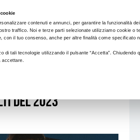
Regione
sic Commission
Emilia
 cookie
a
Romagna
cura
rsonalizzare contenuti e annunci, per garantire la funzionalità dei
di
ostro traffico. Noi e terze parti selezionate utilizziamo cookie o 
Assessorato
IAMENTI
PROGETTI SOSTENUTI
FORMAZION
 e, con il tuo consenso, anche per altre finalità come specificato n
Cultura
e
Paesaggio
zzo di tali tecnologie utilizzando il pulsante “Accetta”. Chiudendo 
a accettare.
18
NUOVI AUTORI
Formazione di
 TIGRE E LEATHERETTE
ionali
CREATIVITÀ
ALFABETIZZAZI
MUSICALE
LTI DEL 2023
anziamenti
CIRCUITO DI LOCALI/RETI DI
AZIONI DI SIST
i ed europei)
FESTIVAL
INTERNAZIONALIZZAZIONE
Formazione
Professional
Produzioni
Altre opportu
Call & Contest