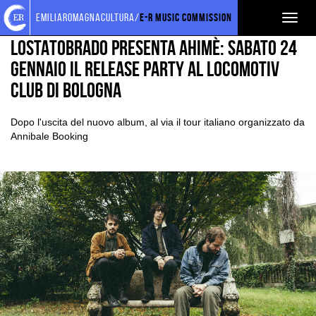
Torna
Cerca
Salta
Salta
EVENTI E NEWS
NEWS
emiliaromagnacultura/
E-R Music Commission
Toggl
alla
nel
ai
al
home
sito
contenuti
menu
naviga
LOSTATOBRADO presenta Ahimè: sabato 24
page
principale
gennaio il release party al Locomotiv
Club di Bologna
Dopo l'uscita del nuovo album, al via il tour italiano organizzato da
Annibale Booking