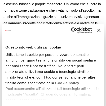
ciascuno indossa le proprie maschere. Un lavoro che supera la
forma canzone tradizionale e che invita non solo all’ascolto, ma
anche all’immaginazione, grazie a un universo visivo generato
da immagini prodotte con l’intelligenza artificiale a partire dalle
suggestioni dei brani.
Ahimè
è anche un elogio alla
temporaneità della vita
, alla
bellezza fragile e incoerente del qui e ora, e al desiderio di
Questo sito web utilizza i cookie
ritrovare un contatto autentico con sé stessi e con la natura,
Utilizziamo i cookie per personalizzare contenuti e
nonostante le contraddizioni della contemporaneità.
annunci, per garantire la funzionalità dei social media e
per analizzare il nostro traffico. Noi e terze parti
→
AHIMÈ
selezionate utilizziamo cookie o tecnologie simili per
Prima del release party bolognese,
LOSTATOBRADO
ha
finalità tecniche e, con il tuo consenso, anche per altre
aperto il concerto del trio londinese
Kerala Dust
il
16 gennaio al
finalità come specificato nella
Cookie policy.
Circolo Magnolia di Milano
.
Puoi acconsentire all’utilizzo di tali tecnologie utilizzando
il pulsante “Accetta”. Chiudendo questa informativa,
LOSTATOBRADO – club tour 2025
continui senza accettare.
16.01 – Milano, Circolo Magnolia (opening Kerala Dust)