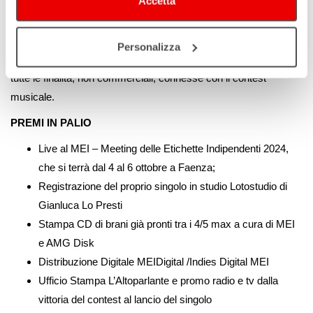
Accetta
altri contest nelle fasi finali.
* Con l’invio dell’inedito si dichiara la piena titolarità del materiale
Personalizza
e si autorizza l’ente organizzatore a diffonderlo e utilizzarlo per
tutte le finalità, non commerciali, connesse con il contest
musicale.
PREMI IN PALIO
Live al MEI – Meeting delle Etichette Indipendenti 2024,
che si terrà dal 4 al 6 ottobre a Faenza;
Registrazione del proprio singolo in studio Lotostudio di
Gianluca Lo Presti
Stampa CD di brani già pronti tra i 4/5 max a cura di MEI
e AMG Disk
Distribuzione Digitale MEIDigital /Indies Digital MEI
Ufficio Stampa L’Altoparlante e promo radio e tv dalla
vittoria del contest al lancio del singolo