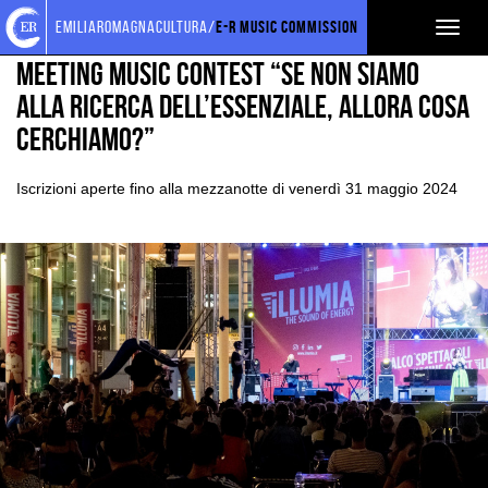
Torna
Cerca
Salta
Salta
EVENTI E NEWS
NEWS
emiliaromagnacultura/
E-R Music Commission
Toggl
alla
nel
ai
al
home
sito
contenuti
menu
naviga
Meeting Music Contest “Se non siamo
page
principale
alla ricerca dell’essenziale, allora cosa
cerchiamo?”
Iscrizioni aperte fino alla mezzanotte di venerdì 31 maggio 2024