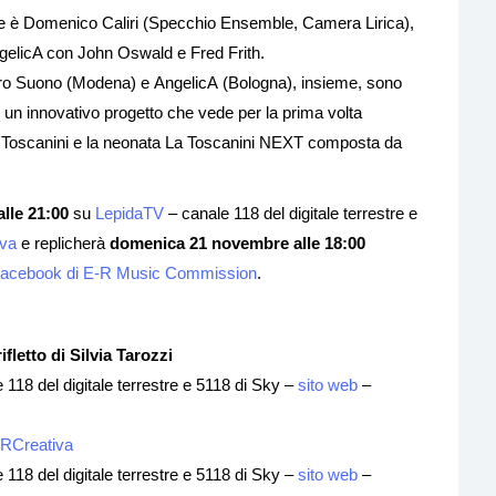
le è Domenico Caliri (Specchio Ensemble, Camera Lirica),
AngelicA con John Oswald e Fred Frith.
l’Altro Suono (Modena) e AngelicA (Bologna), insieme, sono
d un innovativo progetto che vede per la prima volta
o Toscanini e la neonata La Toscanini NEXT composta da
lle 21:00
su
LepidaTV
– canale 118 del digitale terrestre e
iva
e replicherà
domenica 21 novembre alle 18:00
Facebook di E-R Music Commission
.
letto di Silvia Tarozzi
118 del digitale terrestre e 5118 di Sky –
sito web
–
ERCreativa
118 del digitale terrestre e 5118 di Sky –
sito web
–