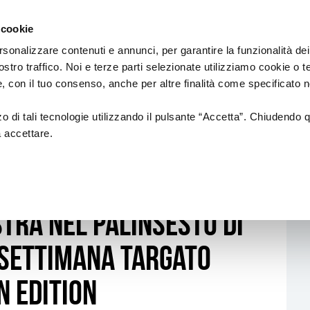
Regione
sic Commission
Emilia
 cookie
a
Romagna
cura
rsonalizzare contenuti e annunci, per garantire la funzionalità dei
di
ostro traffico. Noi e terze parti selezionate utilizziamo cookie o 
Assessorato
IAMENTI
PROGETTI SOSTENUTI
FORMAZION
 e, con il tuo consenso, anche per altre finalità come specificato n
Cultura
e
Paesaggio
zzo di tali tecnologie utilizzando il pulsante “Accetta”. Chiudendo 
a accettare.
18
NUOVI AUTORI
Formazione di
etto e Shaloma
ionali
CREATIVITÀ
ALFABETIZZAZI
MUSICALE
tra nel palinsesto di
anziamenti
CIRCUITO DI LOCALI/RETI DI
AZIONI DI SIST
i ed europei)
FESTIVAL
 settimana targato
INTERNAZIONALIZZAZIONE
Formazione
Professional
Produzioni
Altre opportu
n Edition
Call & Contest