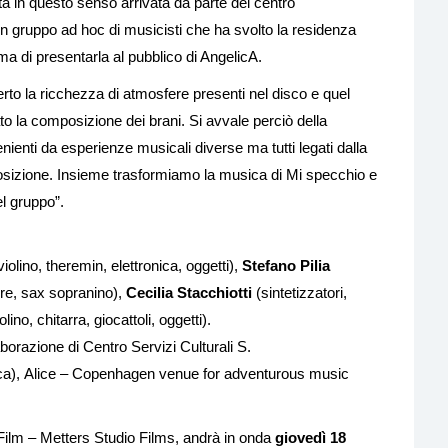
ta in questo senso arrivata da parte del centro
n gruppo ad hoc di musicisti che ha svolto la residenza
ma di presentarla al pubblico di AngelicA.
erto la ricchezza di atmosfere presenti nel disco e quel
 la composizione dei brani. Si avvale perciò della
enienti da esperienze musicali diverse ma tutti legati dalla
osizione. Insieme trasformiamo la musica di Mi specchio e
el gruppo”.
iolino, theremin, elettronica, oggetti),
Stefano Pilia
re, sax sopranino),
Cecilia Stacchiotti
(sintetizzatori,
lino, chitarra, giocattoli, oggetti).
borazione di Centro Servizi Culturali S.
rca), Alice – Copenhagen venue for adventurous music
Film – Metters Studio Films, andrà in onda
giovedì 18