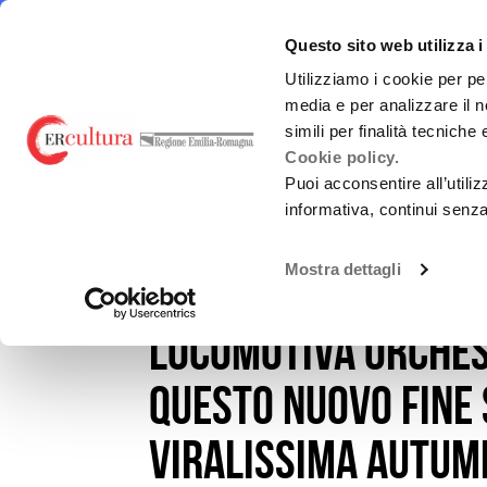
Torna
Cerca
Salta
Salta
alla
nel
ai
al
emiliaromagnacultura/
E-R Mu
Questo sito web utilizza i
home
sito
contenuti
menu
page
principale
Utilizziamo i cookie per pe
media e per analizzare il n
E-R MUSIC COMMISSION
FINANZ
simili per finalità tecniche
Cookie policy.
Puoi acconsentire all’utili
informativa, continui senz
EVENTI E NEWS
NEWS
Chi siamo
L.R. 2/20
Mostra dettagli
Mi specchio e rifl
Guida alla Produzione
Bandi Reg
Locomotiva Orches
SERVIZI ALLE IMPRESE
Altri fin
(nazional
questo nuovo fine
VIRALISSIMA
Viralissima Autum