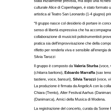
stata inizialmente prevista, ma dopo una richies
culturale Alice di Copenhagen, è stato formato u
artistica al Teatro San Leonardo (1-4 giugno) pri
“Il gruppo nasce col desiderio di portare in conc
senso di libertà espressiva che ha accompagnato
collaborazione di musicisti polistrumentisti prov
pratica sia dell’improvvisazione che della comp
rifletto per renderla viva e sensibile all’energia d
Silvia Tarozzi
Il gruppo è composto da
Valeria Sturba
(voce, v
(chitarra baritono),
Edoardo Marraffa
(sax teno
tastiere, voce, bansuri),
Silvia Tarozzi
(voce, vio
La produzione è firmata da AngelicA con la colla
Chiara (Trento), Alter Festival Aarhus (Danima
(Danimarca), Amici della Musica di Modena.
La registrazione del concerto, curata da Sonne 