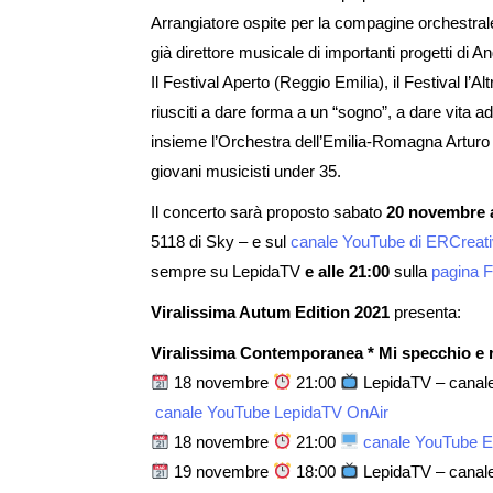
Arrangiatore ospite per la compagine orchestra
già direttore musicale di importanti progetti di 
Il Festival Aperto (Reggio Emilia), il Festival 
riusciti a dare forma a un “sogno”, a dare vita a
insieme l’Orchestra dell’Emilia-Romagna Artur
giovani musicisti under 35.
Il concerto sarà proposto sabato
20 novembre a
5118 di Sky – e sul
canale YouTube di ERCreat
sempre su LepidaTV
e alle 21:00
sulla
pagina 
Viralissima Autum Edition 2021
presenta:
Viralissima Contemporanea * Mi specchio e rif
18 novembre
21:00
LepidaTV – canale 
canale YouTube LepidaTV OnAir
18 novembre
21:00
canale YouTube 
19 novembre
18:00
LepidaTV – canale 