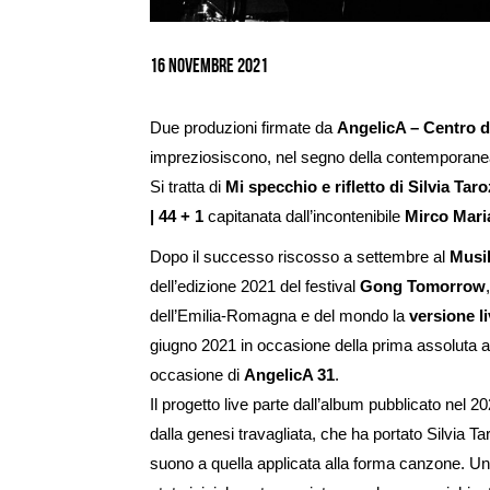
Ingrandisci
immagine
16 Novembre 2021
Due produzioni firmate da
AngelicA – Centro 
impreziosiscono, nel segno della contemporanea,
Si tratta di
Mi specchio e rifletto di Silvia Taro
| 44 + 1
capitanata dall’incontenibile
Mirco Mari
Dopo il successo riscosso a settembre al
Musi
dell’edizione 2021 del festival
Gong Tomorrow
dell’Emilia-Romagna e del mondo la
versione li
giugno 2021 in occasione della prima assoluta 
occasione di
AngelicA 31
.
Il progetto live parte dall’album pubblicato nel
dalla genesi travagliata, che ha portato Silvia Ta
suono a quella applicata alla forma canzone. Un