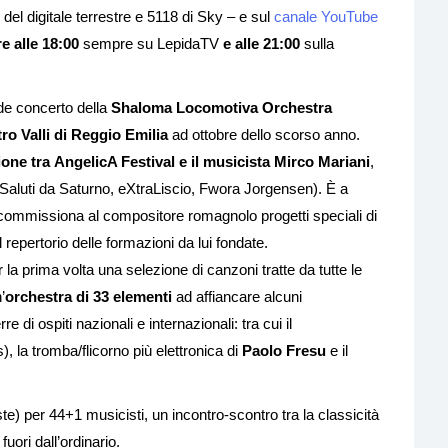
del digitale terrestre e 5118 di Sky – e sul
canale YouTube
e alle 18:00
sempre su LepidaTV
e alle 21:00
sulla
de concerto della
Shaloma Locomotiva Orchestra
ro Valli di Reggio Emilia
ad ottobre dello scorso anno.
one tra AngelicA Festival e il musicista Mirco Mariani
,
Saluti da Saturno, eXtraLiscio, Fwora Jorgensen). È a
e commissiona al compositore romagnolo progetti speciali di
repertorio delle formazioni da lui fondate.
 la prima volta una selezione di canzoni tratte da tutte le
’
orchestra di 33 elementi
ad affiancare alcuni
re di ospiti nazionali e internazionali: tra cui il
, la tromba/flicorno più elettronica di
Paolo Fresu
e il
) per 44+1 musicisti, un incontro-scontro tra la classicità
fuori dall’ordinario.