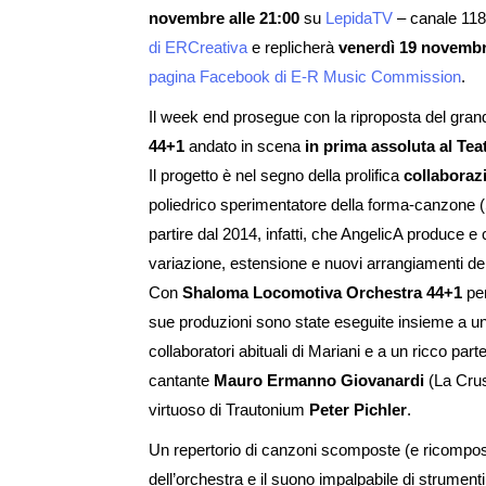
novembre alle 21:00
su
LepidaTV
– canale 118 
di ERCreativa
e replicherà
venerdì 19 novembr
pagina Facebook di E-R Music Commission
.
Il week end prosegue con la riproposta del gran
44+1
andato in scena
in prima assoluta al Teat
Il progetto è nel segno della prolifica
collaborazi
poliedrico sperimentatore della forma-canzone (
partire dal 2014, infatti, che AngelicA produce 
variazione, estensione e nuovi arrangiamenti del 
Con
Shaloma Locomotiva Orchestra 44+1
per
sue produzioni sono state eseguite insieme a un
collaboratori abituali di Mariani e a un ricco parter
cantante
Mauro Ermanno Giovanardi
(La Crus)
virtuoso di Trautonium
Peter Pichler
.
Un repertorio di canzoni scomposte (e ricomposte
dell’orchestra e il suono impalpabile di strumenti 