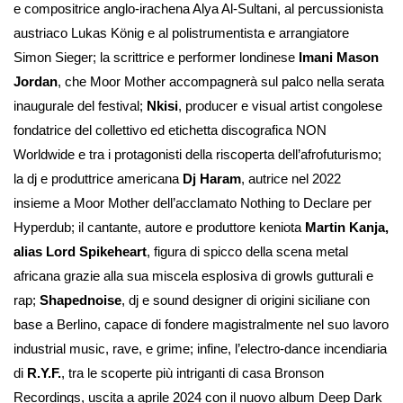
e compositrice anglo-irachena Alya Al-Sultani, al percussionista
austriaco Lukas König e al polistrumentista e arrangiatore
Simon Sieger; la scrittrice e performer londinese
Imani Mason
Jordan
, che Moor Mother accompagnerà sul palco nella serata
inaugurale del festival;
Nkisi
, producer e visual artist congolese
fondatrice del collettivo ed etichetta discografica NON
Worldwide e tra i protagonisti della riscoperta dell’afrofuturismo;
la dj e produttrice americana
Dj Haram
, autrice nel 2022
insieme a Moor Mother dell’acclamato Nothing to Declare per
Hyperdub; il cantante, autore e produttore keniota
Martin Kanja,
alias Lord Spikeheart
, figura di spicco della scena metal
africana grazie alla sua miscela esplosiva di growls gutturali e
rap;
Shapednoise
, dj e sound designer di origini siciliane con
base a Berlino, capace di fondere magistralmente nel suo lavoro
industrial music, rave, e grime; infine, l’electro-dance incendiaria
di
R.Y.F.
, tra le scoperte più intriganti di casa Bronson
Recordings, uscita a aprile 2024 con il nuovo album Deep Dark