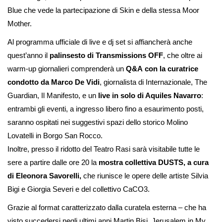
Blue che vede la partecipazione di Skin e della stessa Moor
Mother.
Al programma ufficiale di live e dj set si affiancherà anche
quest’anno il
palinsesto di Transmissions OFF
, che oltre ai
warm-up giornalieri comprenderà un
Q&A
con la curatrice
condotto da Marco De Vidi
, giornalista di Internazionale, The
Guardian, Il Manifesto, e un
live in solo di Aquiles Navarro
:
entrambi gli eventi, a ingresso libero fino a esaurimento posti,
saranno ospitati nei suggestivi spazi dello storico Molino
Lovatelli in Borgo San Rocco.
Inoltre, presso il ridotto del Teatro Rasi sarà visitabile tutte le
sere a partire dalle ore 20 la
mostra collettiva DUSTS, a cura
di Eleonora Savorelli,
che riunisce le opere delle artiste Silvia
Bigi e Giorgia Severi e del collettivo CaCO3.
Grazie al format caratterizzato dalla curatela esterna – che ha
visto succedersi negli ultimi anni Martin Bisi, Jerusalem in My