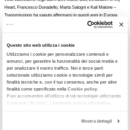
Heart, Francesco Donadello, Marta Salogni e Kali Malone –
Transmissions ha saputo affermarsi in questi anni in Europa
come un progetto unico, in grado di cambiare pelle rinnovando
ogni anno gli stimoli e moltiplicando le sue traiettorie: un festival
realizzato dagli stessi artisti, capace di generare intorno a sé
Questo sito web utilizza i cookie
un’unica community che riunisce protagonisti e partecipanti.
Utilizziamo i cookie per personalizzare contenuti e
PROGRAMMA
annunci, per garantire la funzionalità dei social media e
Giovedì 24 ottobre c/o Teatro Rasi
per analizzare il nostro traffico. Noi e terze parti
selezionate utilizziamo cookie o tecnologie simili per
dalle ore 20:00
finalità tecniche e, con il tuo consenso, anche per altre
DUSTS mostra collettiva a cura di Eleonora Savorelli
finalità come specificato nella
Cookie policy.
(ingresso libero)
Puoi acconsentire all’utilizzo di tali tecnologie utilizzando
ALOS (IT) warm-up dj set
il pulsante “Accetta”. Chiudendo questa informativa,
dalle ore 20.30
continui senza accettare.
Aquiles Navarro (PA/US) dj set
Mostra dettagli
Imani Mason Jordan with Moor Mother (UK/US)