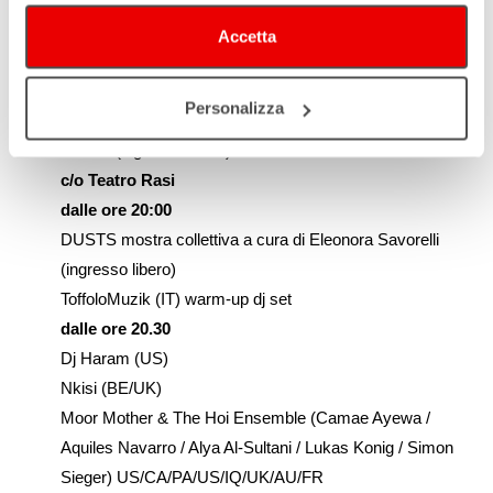
White People Killed Them (Raven Chacon / Marshall
Trammell / John Dieterich) US
Accetta
Venerdì 25 ottobre
c/o Molino Lovatelli – ore 17:00
Personalizza
Q&A con la Curatrice: Marco DeVidi intervista Moor
Mother (ingresso libero)
c/o Teatro Rasi
dalle ore 20:00
DUSTS mostra collettiva a cura di Eleonora Savorelli
(ingresso libero)
ToffoloMuzik (IT) warm-up dj set
dalle ore 20.30
Dj Haram (US)
Nkisi (BE/UK)
Moor Mother & The Hoi Ensemble (Camae Ayewa /
Aquiles Navarro / Alya Al-Sultani / Lukas Konig / Simon
Sieger) US/CA/PA/US/IQ/UK/AU/FR