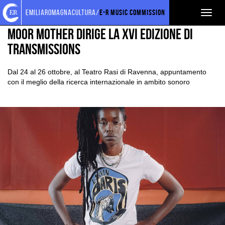
Torna
Cerca
Salta
Salta
EVENTI E NEWS
NEWS
emiliaromagnacultura/
E-R Music Commission
Toggl
alla
nel
ai
al
home
sito
contenuti
menu
naviga
Moor Mother dirige la XVI edizione di
page
principale
Transmissions
Dal 24 al 26 ottobre, al Teatro Rasi di Ravenna, appuntamento
con il meglio della ricerca internazionale in ambito sonoro