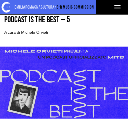
Torna
Cerca
Salta
Salta
EVENTI E NEWS
NEWS
emiliaromagnacultura/
E-R Music Commission
Toggl
alla
nel
ai
al
home
sito
contenuti
menu
naviga
PODCAST IS THE BEST – 5
page
principale
A cura di Michele Orvieti
Ingrandisci
immagine