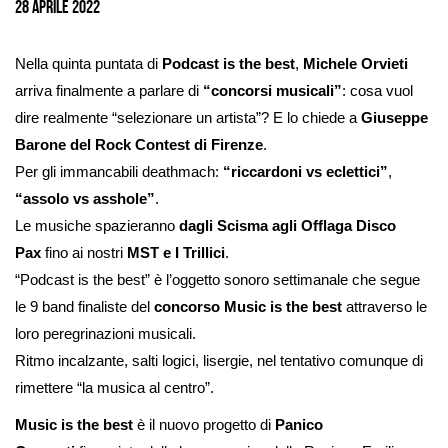
28 Aprile 2022
Nella quinta puntata di
Podcast is the best
,
Michele Orvieti
arriva finalmente a parlare di
“concorsi musicali”
: cosa vuol
dire realmente “selezionare un artista”? E lo chiede a
Giuseppe
Barone del Rock Contest di Firenze
.
Per gli immancabili deathmach:
“riccardoni vs eclettici”
,
“assolo vs asshole”
.
Le musiche spazieranno
dagli Scisma agli Offlaga Disco
Pax
fino ai nostri
MST e I Trillici
.
“Podcast is the best” è l’oggetto sonoro settimanale che segue
le 9 band finaliste del
concorso Music is the best
attraverso le
loro peregrinazioni musicali.
Ritmo incalzante, salti logici, lisergie, nel tentativo comunque di
rimettere “la musica al centro”.
Music is the best
è il nuovo progetto di
Panico