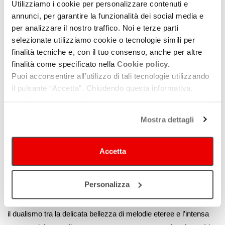
Utilizziamo i cookie per personalizzare contenuti e
raffinato e immersivo, dalle distorsioni avvolgenti e persistente
annunci, per garantire la funzionalità dei social media e
nella sua pulsante densità ritmica.
Late Bloom
diventa una
per analizzare il nostro traffico. Noi e terze parti
coproduzione internazionale che vede coinvolte diverse label tra
selezionate utilizziamo cookie o tecnologie simili per
cui
Church Road Records (UK)
e
Quietpanic (US)
, che
finalità tecniche e, con il tuo consenso, anche per altre
finalità come specificato nella
Cookie policy.
porterà l’album a una diffusione capillare, ottenendo ottimi
Puoi acconsentire all’utilizzo di tali tecnologie utilizzando
risultati di vendite. Melodie lontane creano paesaggi sonori per
il pulsante “Accetta”. Chiudendo questa informativa,
divagare verso un mondo fluttuante, cullati da una torbida e
continui senza accettare.
intima, se non quasi interiore, linea vocale. Un disco che fonde
l’immediatezza
grunge
con malinconici
downtempo
, una
Mostra dettagli
graffiante attitudine
hardcore
e ripetitivi vortici
doom
, risultando
in un
heavy shoegaze
potente come una tempesta e gentile
Accetta
come la pioggia. A distanza di tre anni i Mondaze firmano per
Bronson Recordings
e tornano con un nuovo album,
Linger,
in
Personalizza
cui affrontano il tema dell’alienazione in un mondo privo di
contemplazione. Il sound si fa più maturo e stratificato portando
il dualismo tra la delicata bellezza di melodie eteree e l’intensa