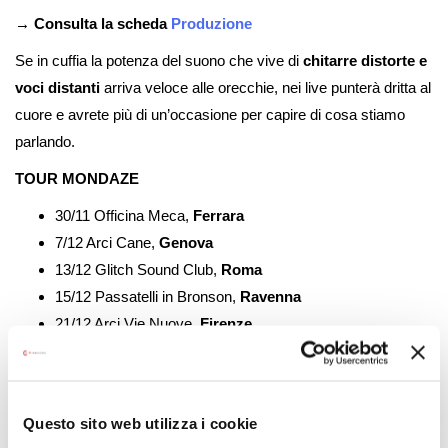
→ Consulta la scheda
Produzione
Se in cuffia la potenza del suono che vive di
chitarre distorte e
voci distanti
arriva veloce alle orecchie, nei live punterà dritta al
cuore e avrete più di un’occasione per capire di cosa stiamo
parlando.
TOUR MONDAZE
30/11 Officina Meca,
Ferrara
7/12 Arci Cane,
Genova
13/12 Glitch Sound Club,
Roma
15/12 Passatelli in Bronson,
Ravenna
21/12 Arci Vie Nuove,
Firenze
Formatisi a Faenza nel 2016, i
Mondaze
anticipano il loro sound
con
Healing Dreams
, una demo autoprodotta contenente tre
pezzi, rilasciata nel 2018. È alla fine del 2021 che la band dà
Questo sito web utilizza i cookie
sfogo alle proprie sonorità intrise di
fuzz
, realizzando un disco