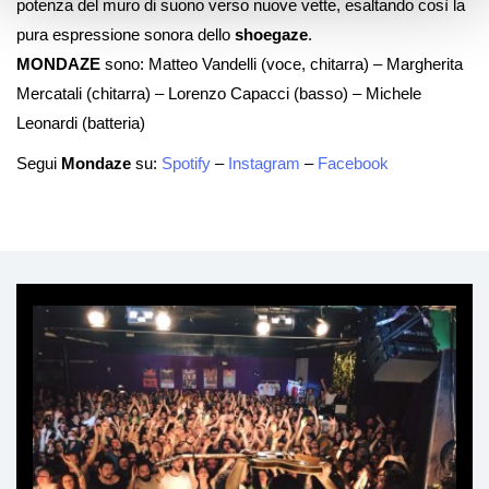
potenza del muro di suono verso nuove vette, esaltando così la
pura espressione sonora dello
shoegaze
.
MONDAZE
sono:
Matteo Vandelli (voce, chitarra) –
Margherita
Mercatali (chitarra) –
Lorenzo Capacci (basso) –
Michele
Leonardi (batteria)
Segui
Mondaze
su:
Spotify
–
Instagram
–
Facebook
Ti
può
interessare