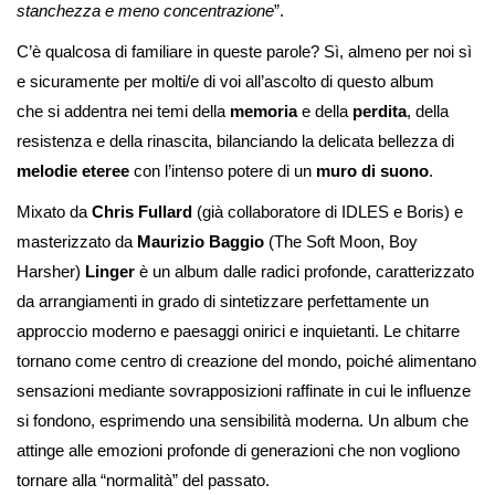
stanchezza e meno concentrazione
”.
C’è qualcosa di familiare in queste parole? Sì, almeno per noi sì
e sicuramente per molti/e di voi all’ascolto di questo album
che
si addentra nei temi della
memoria
e della
perdita
, della
resistenza e della rinascita, bilanciando la delicata bellezza di
melodie eteree
con l’intenso potere di un
muro di suono
.
M
ixato da
Chris Fullard
(già collaboratore di IDLES e Boris)
e
masterizzato da
Maurizio Baggio
(The Soft Moon, Boy
Harsher)
Linger
è un album dalle radici profonde, caratterizzato
da arrangiamenti in grado di sintetizzare perfettamente un
approccio moderno e paesaggi onirici e inquietanti. Le chitarre
tornano come centro di creazione del mondo, poiché alimentano
sensazioni mediante sovrapposizioni raffinate in cui le influenze
si fondono, esprimendo una sensibilità moderna.
Un album che
attinge alle emozioni profonde di generazioni che non vogliono
tornare alla “normalità” del passato.