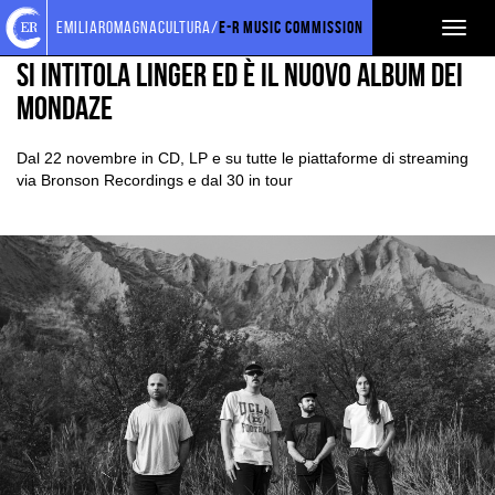
Torna
Cerca
Salta
Salta
EVENTI E NEWS
NEWS
emiliaromagnacultura/
E-R Music Commission
Toggl
alla
nel
ai
al
home
sito
contenuti
menu
naviga
SI INTITOLA LINGER ED È IL NUOVO ALBUM DEI
page
principale
MONDAZE
Dal 22 novembre in CD, LP e su tutte le piattaforme di streaming
via Bronson Recordings e dal 30 in tour