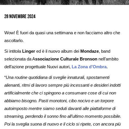
Ingrandisci
immagine
28 Novembre 2024
Wow! È fuori da quasi una settimana e non facciamo altro che
ascoltarlo.
Si intitola
Linger
ed è il nuovo album dei
Mondaze
, band
selezionata da A
ssociazione Culturale Bronson
nell’ambito
dell’azione progettuale Nuovi autori,
La Zona d’Ombra
.
“
Una routine quotidiana di sveglie innaturali, spostamenti
alienanti, ritmi di lavoro sempre più incessanti e desideri indotti
artificialmente che ci spingono a consumare cose di cui non
abbiamo bisogno. Pasti monotoni, cibo nocivo e un torpore
autoimposto mentre siamo seduti davanti alle piattaforme di
streaming, perdendo il sonno fino all’ultimo momento possibile.
Poi la sveglia suona di nuovo e il ciclo si ripete, con ancora più