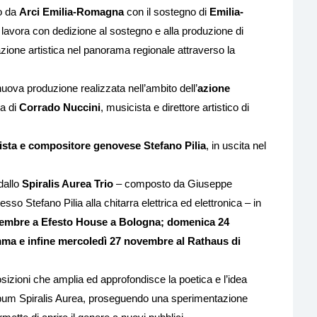
to da
Arci Emilia-Romagna
con il sostegno di
Emilia-
i lavora con dedizione al sostegno e alla produzione di
azione artistica nel panorama regionale attraverso la
uova produzione realizzata nell’ambito dell’
azione
ra di
Corrado Nuccini
, musicista e direttore artistico di
rrista e compositore genovese Stefano Pilia
, in uscita nel
dallo
Spiralis Aurea Trio
– composto da Giuseppe
tesso Stefano Pilia alla chitarra elettrica ed elettronica – in
embre a Efesto House a Bologna; domenica 24
mma e infine mercoledì 27 novembre al Rathaus di
izioni che amplia ed approfondisce la poetica e l’idea
album Spiralis Aurea, proseguendo una sperimentazione