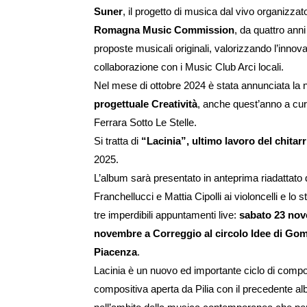
Suner
, il progetto di musica dal vivo organizza
Romagna Music Commission
, da quattro ann
proposte musicali originali, valorizzando l’innov
collaborazione con i Music Club Arci locali.
Nel mese di ottobre 2024 è stata annunciata la n
progettuale Creatività
, anche quest’anno a cu
Ferrara Sotto Le Stelle.
Si tratta di
“Lacinia”, ultimo lavoro del chita
2025.
L’album sarà presentato in anteprima riadattato 
Franchellucci e Mattia Cipolli ai violoncelli e lo s
tre imperdibili appuntamenti live:
sabato 23 nov
novembre a Correggio al circolo Idee di Go
Piacenza
.
Lacinia è un nuovo ed importante ciclo di compos
compositiva aperta da Pilia con il precedente 