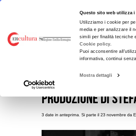
Torna
Cerca
Salta
Salta
alla
nel
ai
al
emiliaromagnacultura/
E-R Mu
Questo sito web utilizza i
home
sito
contenuti
menu
page
principale
Utilizziamo i cookie per pe
media e per analizzare il n
E-R MUSIC COMMISSION
FINANZ
simili per finalità tecniche
Cookie policy.
Puoi acconsentire all’utili
informativa, continui senz
EVENTI E NEWS
NEWS
Chi siamo
L.R. 2/20
Mostra dettagli
SUNER PRESENTA LAC
Guida alla Produzione
Bandi Reg
PRODUZIONE DI STEF
SERVIZI ALLE IMPRESE
Altri fin
(nazional
VIRALISSIMA
3 date in anteprima. Si parte il 23 novembre da