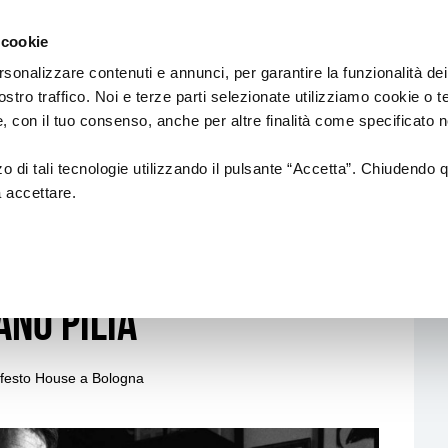
Regione
sic Commission
Emilia
 cookie
a
Romagna
cura
rsonalizzare contenuti e annunci, per garantire la funzionalità dei
di
ostro traffico. Noi e terze parti selezionate utilizziamo cookie o 
Assessorato
IAMENTI
PROGETTI SOSTENUTI
FORMAZION
 e, con il tuo consenso, anche per altre finalità come specificato n
Cultura
e
Paesaggio
zzo di tali tecnologie utilizzando il pulsante “Accetta”. Chiudendo 
a accettare.
18
NUOVI AUTORI
Formazione di
INIA, LA NUOVA
ionali
CREATIVITÀ
ALFABETIZZAZI
MUSICALE
ANO PILIA
anziamenti
CIRCUITO DI LOCALI/RETI DI
AZIONI DI SIST
i ed europei)
FESTIVAL
INTERNAZIONALIZZAZIONE
Formazione
Professional
 Efesto House a Bologna
Produzioni
Altre opportu
Call & Contest