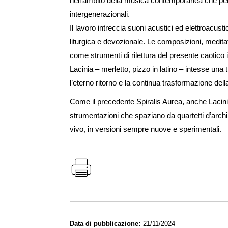
nell’ambito della musica contemporanea che perme
intergenerazionali.
Il lavoro intreccia suoni acustici ed elettroacus
liturgica e devozionale. Le composizioni, medit
come strumenti di rilettura del presente caotico
Lacinia – merletto, pizzo in latino – intesse una
l’eterno ritorno e la continua trasformazione dell
Come il precedente Spiralis Aurea, anche Lacinia
strumentazioni che spaziano da quartetti d’archi
vivo, in versioni sempre nuove e sperimentali.
Data di pubblicazione
21/11/2024