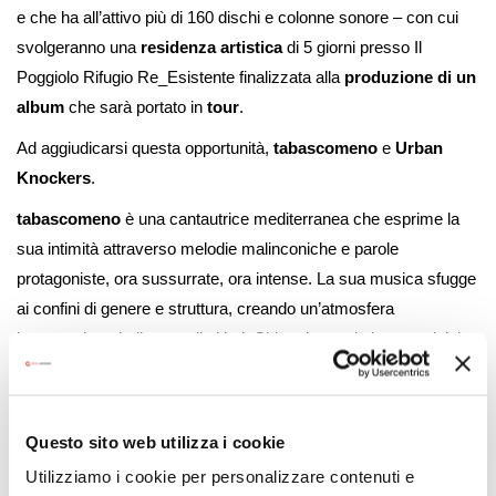
e che ha all’attivo più di 160 dischi e colonne sonore – con cui
svolgeranno una
residenza artistica
di 5 giorni presso Il
Poggiolo Rifugio Re_Esistente finalizzata alla
produzione di un
album
che sarà portato in
tour
.
Ad aggiudicarsi questa opportunità,
tabascomeno
e
Urban
Knockers
.
tabascomeno
è una cantautrice mediterranea che esprime la
sua intimità attraverso melodie malinconiche e parole
protagoniste, ora sussurrate, ora intense. La sua musica sfugge
ai confini di genere e struttura, creando un’atmosfera
introspettiva, dedicata agli ultimi. Chiara intreccia le sue origini
calabresi e la mitologia greca in un racconto fatto di immagini,
conducendo l’ascoltatore in un viaggio tra fragilità e spazi
emotivi profondi.
Questo sito web utilizza i cookie
Segui tabascomeno su:
Instagram
–
YouTube
–
Facebook
Utilizziamo i cookie per personalizzare contenuti e