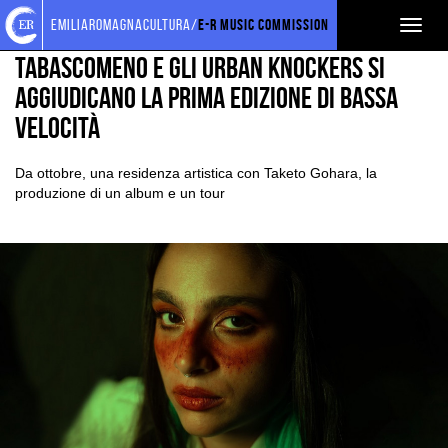
Torna
Cerca
Salta
Salta
EVENTI E NEWS
NEWS
emiliaromagnacultura/
E-R Music Commission
Toggl
alla
nel
ai
al
home
sito
contenuti
menu
naviga
tabascomeno e gli Urban Knockers si
page
principale
aggiudicano la prima edizione di BASSA
VELOCITÀ
Da ottobre, una residenza artistica con Taketo Gohara, la
produzione di un album e un tour