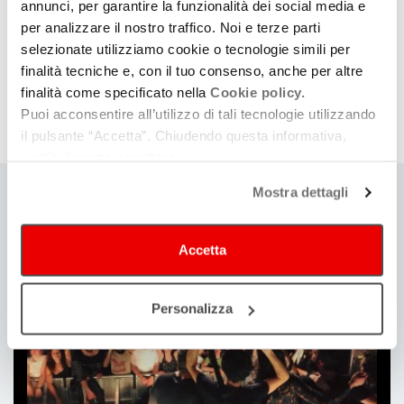
Gli
Urban Knockers
nascono nel 2022 direttamente dalla scena
annunci, per garantire la funzionalità dei social media e
underground bolognese. Si affermano in quest’ultima suonando
per analizzare il nostro traffico. Noi e terze parti
selezionate utilizziamo cookie o tecnologie simili per
in locali di rilievo come il Bravo Caffè (Salotto del Jazz) e Binario
finalità tecniche e, con il tuo consenso, anche per altre
69, proponendo un esperienza coinvolgente ed energica dal
finalità come specificato nella
Cookie policy.
sound estremamente dinamico.
Puoi acconsentire all’utilizzo di tali tecnologie utilizzando
Segui Urban Knockers su:
Instagram
–
YouTube
il pulsante “Accetta”. Chiudendo questa informativa,
continui senza accettare.
Mostra dettagli
Ti
può
Accetta
interessare
Personalizza