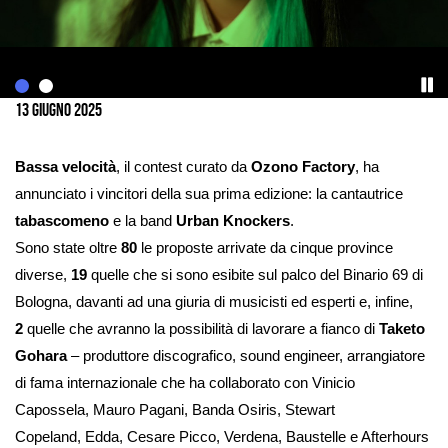
Ingrandisci
immagine
13 Giugno 2025
Bassa velocità
, il contest curato da
Ozono Factory
, ha
annunciato i vincitori della sua prima edizione: la cantautrice
tabascomeno
e la band
Urban Knockers
.
Sono state oltre
80
le proposte arrivate da cinque province
diverse,
19
quelle che si sono esibite sul palco del Binario 69 di
Bologna, davanti ad una giuria di musicisti ed esperti e, infine,
2
quelle che avranno la possibilità di lavorare a fianco di
Taketo
Gohara
– produttore discografico, sound engineer, arrangiatore
di fama internazionale che ha collaborato con Vinicio
Capossela, Mauro Pagani, Banda Osiris, Stewart
Copeland, Edda, Cesare Picco, Verdena, Baustelle e Afterhours