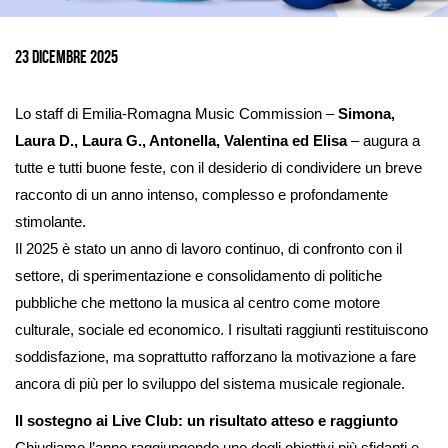
Ingrandisci
immagine
23 Dicembre 2025
Lo staff di Emilia-Romagna Music Commission –
Simona,
Laura D., Laura G., Antonella, Valentina ed Elisa
– augura a
tutte e tutti buone feste, con il desiderio di condividere un breve
racconto di un anno intenso, complesso e profondamente
stimolante.
Il 2025 è stato un anno di lavoro continuo, di confronto con il
settore, di sperimentazione e consolidamento di politiche
pubbliche che mettono la musica al centro come motore
culturale, sociale ed economico. I risultati raggiunti restituiscono
soddisfazione, ma soprattutto rafforzano la motivazione a fare
ancora di più per lo sviluppo del sistema musicale regionale.
Il sostegno ai Live Club: un risultato atteso e raggiunto
Chiudiamo l’anno raggiungendo uno degli obiettivi più sfidanti e