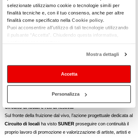
Qui la ricerca sonora, la sperimentazione e la libertà espressiva
selezionate utilizziamo cookie o tecnologie simili per
sono state al centro del lavoro, dando vita a progetti che
finalità tecniche e, con il tuo consenso, anche per altre
finalità come specificato nella
Cookie policy.
sfuggono alle categorizzazioni tradizionali.
Puoi acconsentire all’utilizzo di tali tecnologie utilizzando
Da
Flowers Are Blooming in Antarctica
di
Laura Agnusdei
,
il pulsante “Accetta”. Chiudendo questa informativa,
meditazione sonora sul rapporto tra uomo e pianeta, a
Lacinia
di
continui senza accettare.
Stefano Pilia
, percorso trascendente tra musica sacra e
contemporanea; dall’art-rock mutante dei
Korobu
alla
Mostra dettagli
monumentale opera enciclopedica
Musica per sconosciuti
di
Mirco Mariani
; fino al racconto corale e generazionale di
Poco
Accetta
dopo mezzanotte
di
Moder
e al cantautorato elettronico e
introspettivo di
Aka5ha
. Produzioni che testimoniano la vitalità e
Personalizza
la complessità della scena musicale regionale.
Circuito di locali e reti di festival
Sul fronte della fruizione dal vivo, l’azione progettuale dedicata al
Circuito di locali
ha visto
SUNER
proseguire con continuità il
proprio lavoro di promozione e valorizzazione di artiste, artisti e