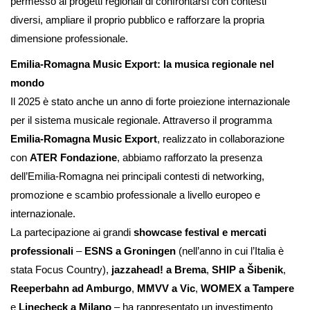
permesso ai progetti regionali di confrontarsi con contesti
diversi, ampliare il proprio pubblico e rafforzare la propria
dimensione professionale.
Emilia-Romagna Music Export: la musica regionale nel
mondo
Il 2025 è stato anche un anno di forte proiezione internazionale
per il sistema musicale regionale. Attraverso il programma
Emilia-Romagna Music Export
, realizzato in collaborazione
con
ATER Fondazione
, abbiamo rafforzato la presenza
dell’Emilia-Romagna nei principali contesti di networking,
promozione e scambio professionale a livello europeo e
internazionale.
La partecipazione ai grandi
showcase festival e mercati
professionali
–
ESNS a Groningen
(nell’anno in cui l’Italia è
stata Focus Country),
jazzahead! a Brema
,
SHIP a Šibenik
,
Reeperbahn ad Amburgo
,
MMVV a Vic
,
WOMEX a Tampere
e
Linecheck a Milano
– ha rappresentato un investimento