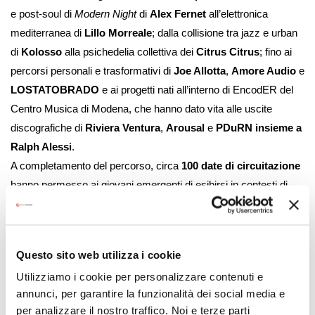
e post-soul di
Modern Night
di
Alex Fernet
all’elettronica
mediterranea di
Lillo Morreale
; dalla collisione tra jazz e urban
di
Kolosso
alla psichedelia collettiva dei
Citrus Citrus
; fino ai
percorsi personali e trasformativi di
Joe Allotta
,
Amore Audio
e
LOSTATOBRADO
e ai progetti nati all’interno di EncodER del
Centro Musica di Modena, che hanno dato vita alle uscite
discografiche di
Riviera Ventura
,
Arousal
e
PDuRN insieme a
Ralph Alessi
.
A completamento del percorso, circa
100 date di circuitazione
hanno permesso ai giovani emergenti di esibirsi in contesti di
live club davanti a un pubblico reale, trasformando la produzione
in esperienza condivisa e concreta.
Creatività
Questo sito web utilizza i cookie
L’azione progettuale
Creatività
ha sostenuto la realizzazione di
Utilizziamo i cookie per personalizzare contenuti e
16 nuove produzioni musicali
, caratterizzate da una forte
annunci, per garantire la funzionalità dei social media e
originalità dei linguaggi e da un approccio innovativo ai formati.
per analizzare il nostro traffico. Noi e terze parti