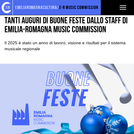
Torna
Cerca
Salta
Salta
EVENTI E NEWS
NEWS
emiliaromagnacultura/
E-R Music Commission
Toggl
alla
nel
ai
al
home
sito
contenuti
menu
naviga
TANTI AUGURI DI BUONE FESTE DALLO STAFF DI
page
principale
EMILIA-ROMAGNA MUSIC COMMISSION
Il 2025 è stato un anno di lavoro, visione e risultati per il sistema
musicale regionale