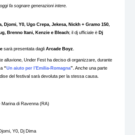
gi fa sognare generazioni intere.
, Djomi, Y0, Ugo Crepa, Jekesa, Nickh + Gramo 150,
g, Brenno Itani, Kenzie e Bleach
; il dj ufficiale è
Dj
le
sarà presentata dagli
Arcade Boyz
.
nte alluvione, Under Fest ha deciso di organizzare, durante
 a
“
Un aiuto per l’Emilia-Romagna
”
. Anche una parte
dise del festival sarà devoluta per la stessa causa.
 – Marina di Ravenna (RA)
Djomi, Y0, Dj Dima