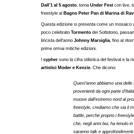
Dall’1 al 5 agosto
, torna
Under Fest
con live, t
freestyle al
Bagno Peter Pan di Marina di Ra
Questa edizione si presenta come un mosaico var
poco celebrato
Tormento
dei Sottotono, passan
liricista dell’anno
Johnny Marsiglia
, fino al rit
prime ormai mitiche edizioni.
I
cypher
sono la cifra stilistica del festival e la 
artistici Moder e Kenzie
. Che dicono:
Quest’anno abbiamo una delle sq
provenienti da ogni parte d’Ital
muove dall’estremo nord al prof
freestyle, crediamo che sia il 
battle, perché proprio i freestyl
che, negli anni bui, ha tenuto in
saranno talk e approfondimenti