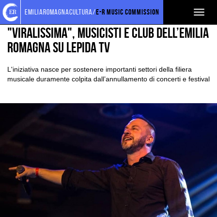
Torna
Cerca
Salta
Salta
EVENTI E NEWS
NEWS
emiliaromagnacultura/
E-R Music Commission
Toggl
alla
nel
ai
al
home
sito
contenuti
menu
naviga
"Viralissima", musicisti e club dell’Emilia
page
principale
Romagna su Lepida TV
L'iniziativa nasce per sostenere importanti settori della filiera
musicale duramente colpita dall’annullamento di concerti e festival