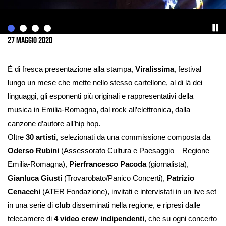
Ingrandisci
immagine
27 Maggio 2020
È di fresca presentazione alla stampa,
Viralissima
, festival
lungo un mese che mette nello stesso cartellone, al di là dei
linguaggi, gli esponenti più originali e rappresentativi della
musica in Emilia-Romagna, dal rock all’elettronica, dalla
canzone d’autore all’hip hop.
Oltre
30 artisti
, selezionati da una commissione composta da
Oderso Rubini
(Assessorato Cultura e Paesaggio – Regione
Emilia-Romagna),
Pierfrancesco Pacoda
(giornalista),
Gianluca Giusti
(Trovarobato/Panico Concerti),
Patrizio
Cenacchi
(ATER Fondazione), invitati e intervistati in un live set
in una serie di
club
disseminati nella regione, e ripresi dalle
telecamere di
4 video crew indipendenti
, che su ogni concerto