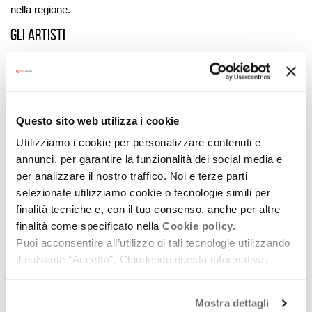
nella regione.
Gli Artisti
Alfio Antico, Altre di B, Beatrice Antolini, Clever Square,
Comaneci, Confusional Quartet, Don Antonio (Antonio
Gramentieri), ERJ Orchestra, Giardini di Mirò, Koralle, Her Skin,
Inoki, John De Leo Jazzabilly Lovers, Joycut, Julie’s Haircut, La
Questo sito web utilizza i cookie
Metralli, Laura AgnusDei, Lovesick Duo, Mariposa, Massimo
Utilizziamo i cookie per personalizzare contenuti e
Tagliata, Massimo Volume, Massimo Zamboni, Modena City
annunci, per garantire la funzionalità dei social media e
Ramblers, Moder, Murubutu, Musicaperbambini, Ofeliadorme,
per analizzare il nostro traffico. Noi e terze parti
Ooopopoioo (Vincenzo vasi, Valeria Sturba), Rares, Sid,
selezionate utilizziamo cookie o tecnologie simili per
finalità tecniche e, con il tuo consenso, anche per altre
Skiantos+Nevruz, Teo Ciavarella, Tiziano Popoli
finalità come specificato nella
Cookie policy.
I Club
Puoi acconsentire all’utilizzo di tali tecnologie utilizzando
il pulsante “Accetta”. Chiudendo questa informativa,
Torrione (Ferrara), Locomotiv (Bologna), Bronson (Ravenna),
continui senza accettare.
Centro Musica (Modena), Estragon (Bologna), Vidia (Cesena),
Colombofili (Parma), Teatro Comunale di Bologna
Mostra dettagli