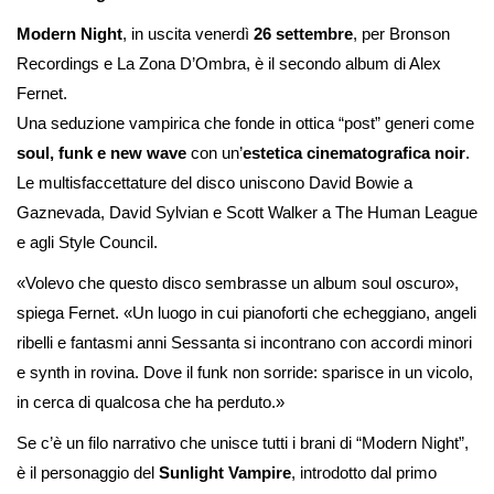
Modern Night
, in uscita venerdì
26 settembre
, per Bronson
Recordings e La Zona D’Ombra, è il secondo album di Alex
Fernet.
Una seduzione vampirica che fonde in ottica “post” generi come
soul, funk e new wave
con un’
estetica cinematografica noir
.
Le multisfaccettature del disco uniscono David Bowie a
Gaznevada, David Sylvian e Scott Walker a The Human League
e agli Style Council.
«Volevo che questo disco sembrasse un album soul oscuro»,
spiega Fernet. «Un luogo in cui pianoforti che echeggiano, angeli
ribelli e fantasmi anni Sessanta si incontrano con accordi minori
e synth in rovina. Dove il funk non sorride: sparisce in un vicolo,
in cerca di qualcosa che ha perduto.»
Se c’è un filo narrativo che unisce tutti i brani di “Modern Night”,
è il personaggio del
Sunlight Vampire
, introdotto dal primo