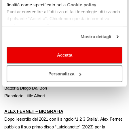
finalità come specificato nella
Cookie policy.
mondo di identità iper-curate e gusti dettati dagli algoritmi, la
Puoi acconsentire all’utilizzo di tali tecnologie utilizzando
musica di Alex Fernet arriva come un messaggio
il pulsante “Accetta”. Chiudendo questa informativa,
scarabocchiato sul muro scrostato di un sottopasso: reale,
continui senza accettare.
strano, impossibile da ignorare.
Mostra dettagli
Non rimpiange il passato. Lo invita a entrare per ballare.
CREDITS
Accetta
Registrato al Duna Studio (RA) da Andrea ‘Duna’ Scardovi.
Mixato e Masterizzato da Maurizio ‘Icio’ Baggio presso La
Distilleria – Produzioni Musicali, Bassano del GrappaScritto,
Personalizza
suonato e prodotto da Alex Fernet
Batteria Diego Dal Bon
Pianoforte Little Albert
ALEX FERNET – BIOGRAFIA
Dopo l’esordio del 2021 con il singolo “1 2 3 Stella”, Alex Fernet
pubblica il suo primo disco “Luicidanotte” (2023) per la