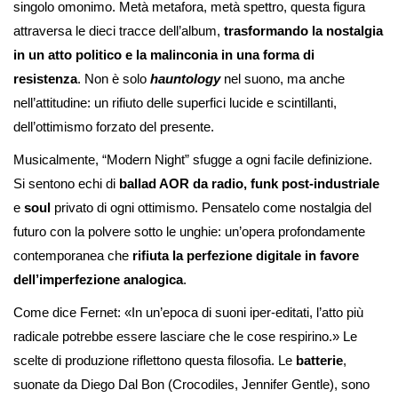
singolo omonimo. Metà metafora, metà spettro, questa figura
attraversa le dieci tracce dell’album,
trasformando la nostalgia
in un atto politico e la malinconia in una forma di
resistenza
. Non è solo
hauntology
nel suono, ma anche
nell’attitudine: un rifiuto delle superfici lucide e scintillanti,
dell’ottimismo forzato del presente.
Musicalmente, “Modern Night” sfugge a ogni facile definizione.
Si sentono echi di
ballad AOR da radio, funk post-industriale
e
soul
privato di ogni ottimismo. Pensatelo come nostalgia del
futuro con la polvere sotto le unghie: un’opera profondamente
contemporanea che
rifiuta la perfezione digitale in favore
dell’imperfezione analogica
.
Come dice Fernet: «In un’epoca di suoni iper-editati, l’atto più
radicale potrebbe essere lasciare che le cose respirino.» Le
scelte di produzione riflettono questa filosofia. Le
batterie
,
suonate da Diego Dal Bon (Crocodiles, Jennifer Gentle), sono