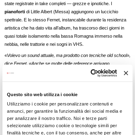
state registrate in take completi — grezze e ipnotiche. I
pianoforti
di Little Albert (Messa) aggiungono un luccichio
spettrale. E lo stesso Fernet, instancabile durante la residenza
artistica che ha dato vita all’album, ha trascorso dieci giorni in
quasi totale isolamento nella bassa Romagna immerso nella
nebbia, nelle trattorie e nei sogni in VHS.
«
Volevo un sound attuale, ma prodotto con tecniche old school»,
dice Fernet. «Anche se molte delle reference arrivano
effettivamente dal passato», continua, «la loro combinazione e
reinvenzione può comunque generare qualcosa di nuovo.
C’è una strana bellezza nelle contraddizioni che Fernet
Questo sito web utilizza i cookie
abbraccia:
un desiderio di connessione nell’era
Utilizziamo i cookie per personalizzare contenuti e
dell’alienazione, un disco funk sui fantasmi, un album soul
annunci, per garantire la funzionalità dei social media e
sulla
solitudine.
Non copia il passato: lo rianima. Il risultato è
per analizzare il nostro traffico. Noi e terze parti
un LP che gli appartiene completamente.
selezionate utilizziamo cookie o tecnologie simili per
finalità tecniche e, con il tuo consenso, anche per altre
“Modern Night” è un’opera musicale urgente e infestata. In un