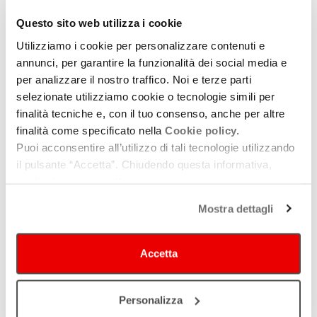
Completeranno il corso seminari e laboratori in collaborazione
Questo sito web utilizza i cookie
con operatori di SKY Classica e con l’Ufficio
Utilizziamo i cookie per personalizzare contenuti e
Comunicazione/Produzioni Multimediali del Comune di Modena
annunci, per garantire la funzionalità dei social media e
in merito alla produzione video applicata alla Danza, alla Musica
per analizzare il nostro traffico. Noi e terze parti
dal vivo e al Territorio.
selezionate utilizziamo cookie o tecnologie simili per
finalità tecniche e, con il tuo consenso, anche per altre
Al termine del corso si terrà un laboratorio per realizzare lo
finalità come specificato nella
Cookie policy.
streaming live di uno spettacolo al Teatro Comunale di Modena.
Puoi acconsentire all’utilizzo di tali tecnologie utilizzando
Il corso – per max 12 partecipanti – si svolgerà
dal 17 gennaio
il pulsante “Accetta”. Chiudendo questa informativa,
al 31 maggio 2022
per la durata di 360 ore fra aula, laboratori
continui senza accettare.
pratici con streaming live di spettacoli al Teatro Comunale di
Mostra dettagli
Modena e stage formativo presso gli uffici comunicazione dei
Teatri della Regione Emilia-Romagna.
Accetta
SCARICA
BANDO DI PARTECIPAZIONE
Personalizza
DOMANDA DI AMMISSIONE