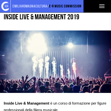
Torna
Cerca
Salta
Salta
FORMAZIONE PROFESSIONALE
emiliaromagnacultura/
E-R Music Commission
Toggl
alla
nel
ai
al
home
sito
contenuti
menu
naviga
Inside Live & Management 2019
page
principale
Ingrandisci
immagine
Inside Live & Management
è un corso di formazione per figure
professionali della filiera musicale.