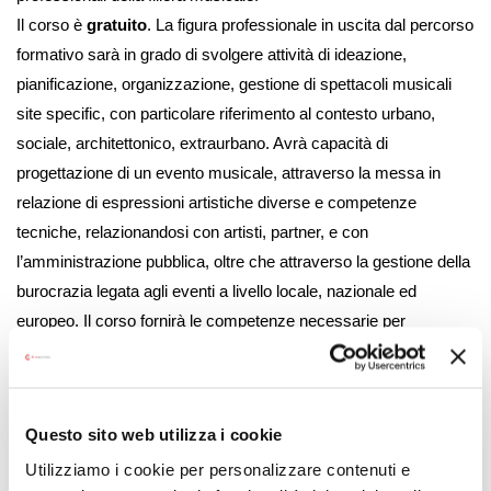
Il corso è
gratuito
. La figura professionale in uscita dal percorso
formativo sarà in grado di svolgere attività di ideazione,
pianificazione, organizzazione, gestione di spettacoli musicali
site specific, con particolare riferimento al contesto urbano,
sociale, architettonico, extraurbano. Avrà capacità di
progettazione di un evento musicale, attraverso la messa in
relazione di espressioni artistiche diverse e competenze
tecniche, relazionandosi con artisti, partner, e con
l’amministrazione pubblica, oltre che attraverso la gestione della
burocrazia legata agli eventi a livello locale, nazionale ed
europeo. Il corso fornirà le competenze necessarie per
sviluppare un percorso di avvio alla professione, e il taglio
trasversale della proposta formativa permetterà sia inserimento
lavorativo in aziende che lo sviluppo di progetti imprenditoriali
Questo sito web utilizza i cookie
autonomi.
Utilizziamo i cookie per personalizzare contenuti e
Il corso sarà della
durata di 580 ore
, di cui 460 ore di lezione in