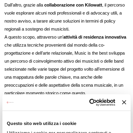
Dall’altro, grazie alla
collaborazione con Kilowatt
, il percorso
vuole esplorare alcuni nodi professionali e di advocacy utili, a
nostro avviso, a tarare alcune soluzioni in termini di policy
regionali a sostegno dei musicisti.
A questo scopo, attraverso un’
attività di residenza innovativa
che utilizza tecniche provenienti dal mondo della co-
progettazione e dell’arte relazionale, Music is the best sviluppa
un percorso di coinvolgimento attivo dei musicisti o delle band
selezionate nelle varie tappe del progetto volto all’emersione di
una mappatura delle parole chiave, ma anche delle
preoccupazioni e delle aspettative della scena musicale, in un
particolare momento storico come questo.
Attraverso il sito e i suoi canali social media Music is the best
intende realizzare una narrazione costante del processo, dalle
selezioni alle produzioni, creando contenuti multimediali come
Questo sito web utilizza i cookie
video, podcast che raccontino il maggior numero di band
Utilizziamo i cookie per personalizzare contenuti e