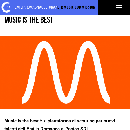
Torna
Cerca
Salta
Salta
PROGETTI SOSTENUTI
CALL & CONTEST
emiliaromagnacultura/
E-R Music Commission
Toggl
alla
nel
ai
al
home
sito
contenuti
menu
naviga
Music is the best
page
principale
Ingrandisci
immagine
Music is the best
è la
piattaforma di scouting per nuovi
talenti dell’Emilia-Romagna
di
Panico SRL
.