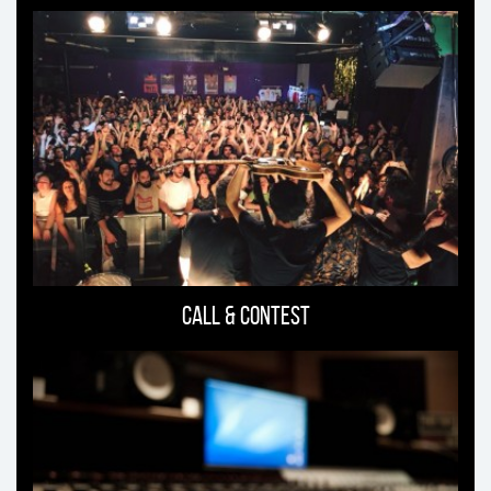
Ti
può
interessare
Call & Contest