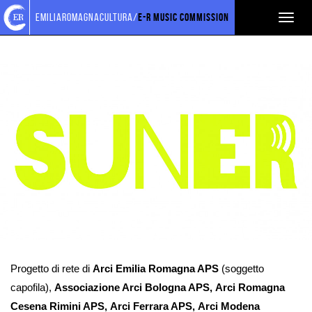
Torna
Cerca
Salta
Salta
emiliaromagnacultura/
E-R Music Commission
Toggl
ARCI EMILIA-ROMAGNA APS
alla
nel
ai
al
home
sito
contenuti
menu
naviga
page
principale
Ingrandisci
immagine
Progetto di rete di
Arci Emilia Romagna APS
(soggetto
capofila),
Associazione Arci Bologna APS, Arci Romagna
Cesena Rimini APS, Arci Ferrara APS, Arci Modena