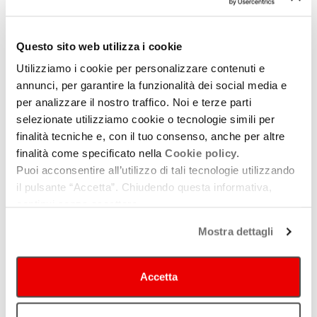
Circolo/Live Club
Amici Colombofili di Parma
–
Facebook
–
Instagram
Questo sito web utilizza i cookie
Circolo/Live Club
Pulp di Parma
–
Facebook
–
Instagram
Utilizziamo i cookie per personalizzare contenuti e
Circolo/Live Club
Trecasali – Arcistella di Trecasali
(PR)
annunci, per garantire la funzionalità dei social media e
–
Facebook
–
Instagram
per analizzare il nostro traffico. Noi e terze parti
Circolo/Live Club
Mama’s di Ravenna
–
Facebook
selezionate utilizziamo cookie o tecnologie simili per
Circolo/Live Club
Bainait di Montecchio Emilia
(RE) –
finalità tecniche e, con il tuo consenso, anche per altre
Facebook
–
Instagram
finalità come specificato nella
Cookie policy.
Circolo/Live Club
Marasma 51 di Codisotto
(RE) –
Puoi acconsentire all’utilizzo di tali tecnologie utilizzando
Facebook
–
Instagram
il pulsante “Accetta”. Chiudendo questa informativa,
continui senza accettare.
Info
Mostra dettagli
Via Santa Maria Maggiore, 1 - 40121 Bologna
Sito web
https://www.suner.it/
Accetta
Email
arci.suner@gmail.com