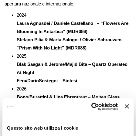
apertura nazionale e internazionale.
2024:
Laura Agnusdei / Daniele Castellano – “Flowers Are
Blooming In Antartica” (MDR086)
Stefano Pilia & Marta Salogni / Olivier Schrauwen-
“Prism With No Light” (MDR088)
2025:
Blak Saagan & Jerome/Majid Bita – Quartz Operated
At Night
Fera/DarioSostegni – Sintesi
2026:
Bono/Burattini & Lina Ehrentraut – Molten Glass
James Jonathan Clancy/Michelangelo Setola –
Silenzio Optical
Questo sito web utilizza i cookie
Info