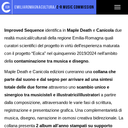
Torna
Cerca
Salta
Salta
emiliaromagnacultura/
E-R Music Commission
Toggl
Improved Sequence SNC
alla
nel
ai
al
home
sito
contenuti
menu
naviga
page
principale
Improved Sequence
identifica in
Maple Death
e
Canicola
due
realtà musicali/culturali della regione Emilia-Romagna quali
curatori scientifici del progetto in virtù dell’esperienza maturata
con il progetto “Eolica” nel quinquennio 2019/2024 nell’ambito
della
contaminazione tra musica e disegno
.
Maple Death e Canicola edizioni cureranno una
collana che
parte dal suono e dal segno per arrivare ad una sintesi
totale delle due forme
attraverso uno
scambio unico e
sinergico tra musiciste/i e illustratrici/illustratori
a partire
dalla composizione, attraversando le varie fasi di scrittura,
registrazione e presentazione grafica. Una complementarietà di
musica, disegno, narrazione in osmosi creativa bidirezionale. La
collana presenta
2 album all’anno stampati su supporto