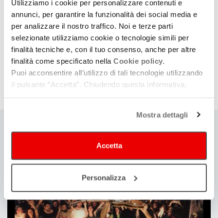
Utilizziamo i cookie per personalizzare contenuti e
E-mail
annunci, per garantire la funzionalità dei social media e
improvedsequence@gmail.com
per analizzare il nostro traffico. Noi e terze parti
selezionate utilizziamo cookie o tecnologie simili per
finalità tecniche e, con il tuo consenso, anche per altre
finalità come specificato nella
Cookie policy.
Scheda
Puoi acconsentire all’utilizzo di tali tecnologie utilizzando
Genere
il pulsante “Accetta”. Chiudendo questa informativa,
CREATIVITÀ
continui senza accettare.
Mostra dettagli
Ti
Accetta
può
interessare
Personalizza