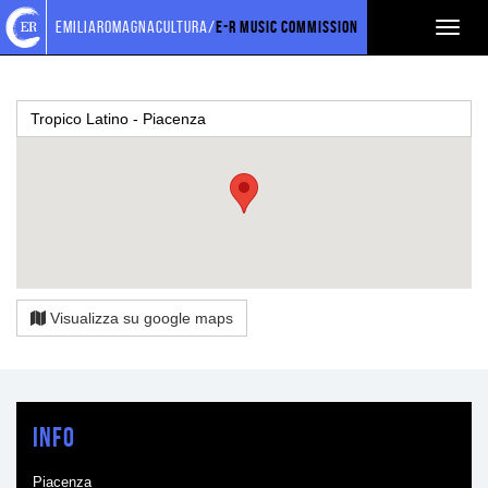
Torna
Cerca
Salta
Salta
emiliaromagnacultura/
E-R Music Commission
Toggl
Tropico Latino
alla
nel
ai
al
home
sito
contenuti
menu
naviga
page
principale
Tropico Latino - Piacenza
Visualizza su google maps
Info
Piacenza