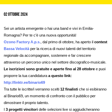
Ingrandisci
immagine
02 Ottobre 2024
Sei un artista emergente o hai una band e vivi in Emilia-
Romagna? Per te c’è una nuova opportunità!
Ozono Factory A.p.s.
, dal primo di ottobre, ha aperto il
contest
Bassa Velocità
per la
ricerca di nuovi talenti del territorio
regionale da accompagnare, sostenere e far crescere
attraverso un percorso unico nel settore discografico-musicale.
Le iscrizioni sono gratuite e aperte fino al 28 ottobre
e puoi
proporre la tua candidatura
a questo link:
http://linktr.ee/binario69
Tra tutte le iscritte/i verranno scelti
12 finalisti
che si esibiranno
al Binario69, un momento di confronto con il pubblico per
dimostrare il proprio talento.
I
3 progetti vincitori
delle selezioni live si aggiudicheranno