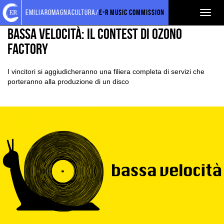
Torna
Cerca
Salta
Salta
EVENTI E NEWS
NEWS
emiliaromagnacultura/
E-R Music Commission
Toggl
alla
nel
ai
al
home
sito
contenuti
menu
naviga
BASSA VELOCITÀ: IL CONTEST DI OZONO
page
principale
FACTORY
I vincitori si aggiudicheranno una filiera completa di servizi che
porteranno alla produzione di un disco