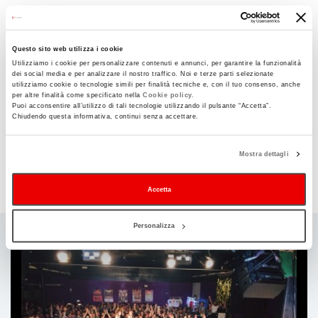
Regolamento Contest Bassa Velocità
Liberatoria Artista Gruppo Bassa Velocità
Questo sito web utilizza i cookie
Informativa Sul Trattamento Dei Dati Personali
Utilizziamo i cookie per personalizzare contenuti e annunci, per garantire la funzionalità
dei social media e per analizzare il nostro traffico. Noi e terze parti selezionate
→ CONTATTI
utilizziamo cookie o tecnologie simili per finalità tecniche e, con il tuo consenso, anche
per altre finalità come specificato nella
Cookie policy.
Ozono Factory A.p.s.
Puoi acconsentire all’utilizzo di tali tecnologie utilizzando il pulsante “Accetta”.
Chiudendo questa informativa, continui senza accettare.
Via dei Carracci n. 69/7D – 40129 Bologna
Email:
info@ozonofactory.it
Mostra dettagli
FB:
https://www.facebook.com/Binario69
IG:
https://www.instagram.com/binario69/
Accetta
Personalizza
Ti
può
interessare