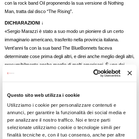
con la rock band Oil proponendo la sua versione di Nothing
Man, tratta dal disco “The Rising”.
DICHIARAZIONI
↓
«
Sergio Marazzi è stato a suo modo un pioniere di un certo
immaginario americano, trasferito nella provincia italiana.
Vent’anni fa con la sua band The BlueBonnets faceva
determinate cose prima degli altri, e direi anche meglio degli altri,
presumibilmente anche meglio di molti americani. È uno dei
pochi casi in Italia in cui davvero la canzone è pensata da
principio con una certa grammatica, americana, e non si avverte
lo sforzo né il tentativo di un adattamento o di una “traduzione”
Questo sito web utilizza i cookie
dei riferimenti. Marazzi è semplicemente un cantautore
Utilizziamo i cookie per personalizzare contenuti e
internazionale, nato in Italia. Inoltre è uno che fa dischi soltanto
annunci, per garantire la funzionalità dei social media e
quando ha qualcosa da dire – una cosa rarissima di questi
per analizzare il nostro traffico. Noi e terze parti
tempi. Avere collaborato a questo suo ritorno in pista è una cosa
selezionate utilizziamo cookie o tecnologie simili per
che ha fatto piacere a me, e a tutti musicisti coinvolti, e ha
finalità tecniche e, con il tuo consenso, anche per altre