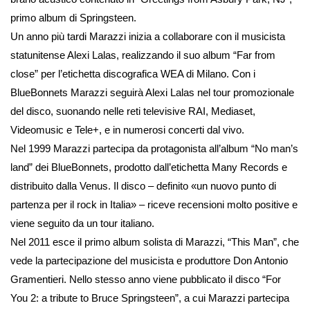
primo album di Springsteen.
Un anno più tardi Marazzi inizia a collaborare con il musicista
statunitense Alexi Lalas, realizzando il suo album “
Far from
close
” per l’etichetta discografica WEA di Milano. Con i
BlueBonnets
Marazzi seguirà Alexi Lalas nel tour promozionale
del disco, suonando nelle reti televisive RAI, Mediaset,
Videomusic e Tele+, e in numerosi concerti dal vivo.
Nel 1999 Marazzi partecipa da protagonista all’album “
No man’s
land
” dei
BlueBonnets
, prodotto dall’etichetta Many Records e
distribuito dalla Venus. Il disco – definito «un nuovo punto di
partenza per il rock in Italia» – riceve recensioni molto positive e
viene seguito da un tour italiano.
Nel 2011 esce il primo album solista di Marazzi, “This Man”, che
vede la partecipazione del musicista e produttore Don Antonio
Gramentieri. Nello stesso anno viene pubblicato il disco “For
You 2: a tribute to Bruce Springsteen”, a cui Marazzi partecipa