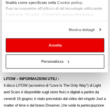
messo in moto delle buonissime energie. Il disco è davvero
finalità come specificato nella
Cookie policy.
molto bello
»
Puoi acconsentire all’utilizzo di tali tecnologie utilizzando
il pulsante “Accetta”. Chiudendo questa informativa,
Don Antonio, alter ego del musicista Antonio Gramentieri,
continui senza accettare.
chitarrista, produttore e arrangiatore dell’album
LITOW
, nonché
tra i fondatori e responsabili dello studio di registrazione Crinale
Mostra dettagli
Lab
«
Inevitabilmente, gli ultimi tre anni sono precipitati pesantemente
Accetta
dentro questi brani. Tre anni che hanno segnato un passaggio
epocale e che hanno dolorosamente aperto un solco
»
Personalizza
Light and Scars, autore dell’album
LITOW
(“Love Is The Only
Way”)
LITOW –
INFORMAZIONI UTILI
↓
Il disco
LITOW
(acronimo di “Love Is The Only Way”) di Light
and Scars
è disponibile sugli store fisici e digitali a partire da
venerdì 16 giugno; è stato preceduto dal video del singolo
Just a
matter of time
e dal brano
Dreamer,
che vede la partecipazione