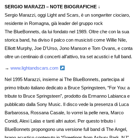
SERGIO MARAZZI – NOTE BIOGRAFICHE
↓
Sergio Marazzi, oggi Light and Scars, è un songwriter ciociaro,
residente in Romagna, già leader del gruppo rock
The BlueBonnets
, da lui fondato nel 1989. Oltre che con la sua
storica band, ha diviso il palco con musicisti come Willie Nile,
Elliott Murphy, Joe D’Urso, Jono Manson e Tom Ovans, e conta
oltre un centinaio di concerti all’attivo, tra set acustici e full band.
→
www.lightandscars.com
Nel 1995 Marazzi, insieme ai
The BlueBonnets,
partecipa al
primo tributo italiano dedicato a Bruce Springsteen, “
For You: a
tribute to Bruce Springsteen
”, prodotto da Ermanno Labianca e
pubblicato dalla Sony Music. Il disco vede la presenza di Luca
Barbarossa, Rossana Casale,
Io vorrei la pelle nera
, Marco
Conidi, Alexi Lalas e tanti altri autori. Per questo tributo i
BlueBonnets
propongono una versione full band di
The Angel
,
brano acustico contenuto in “
Greetings from Asbury Park, NJ
”,