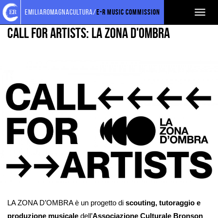
Torna
Cerca
Salta
Salta
PROGETTI SOSTENUTI
CALL & CONTEST
emiliaromagnacultura/
E-R Music Commission
Toggl
alla
nel
ai
al
home
sito
contenuti
menu
naviga
CALL FOR ARTISTS: LA ZONA D'OMBRA
page
principale
Ingrandisci
immagine
LA ZONA D’OMBRA è un progetto di
scouting, tutoraggio e
produzione musicale
dell’
Associazione Culturale Bronson