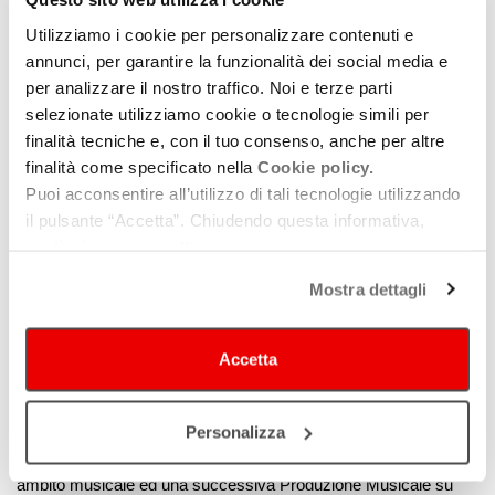
non contenere messaggi pubblicitari a favore di terzi o
messaggi lesivi nei confronti di terzi.
Utilizziamo i cookie per personalizzare contenuti e
annunci, per garantire la funzionalità dei social media e
I brani presentati per la candidatura possono anche essere già
per analizzare il nostro traffico. Noi e terze parti
stati pubblicati, non devono essere necessariamente inediti. Gli
selezionate utilizziamo cookie o tecnologie simili per
artisti che intendono partecipare alla call devono comunque
finalità tecniche e, con il tuo consenso, anche per altre
essere
liberi da contratto discografico o editoriale
per
finalità come specificato nella
Cookie policy.
Puoi acconsentire all’utilizzo di tali tecnologie utilizzando
successive produzioni discografiche.
il pulsante “Accetta”. Chiudendo questa informativa,
COME PARTECIPARE
continui senza accettare.
Per partecipare alla selezione occorre inviare una mail
Mostra dettagli
all’indirizzo
call@bronsonproduzioni.com
inserendo i dati di ogni
partecipante al progetto e allegando il materiale di presentazione
elencato sopra,
entro e non oltre il 18 novembre 2021
.
Accetta
L’artista o la band vincitrice entrerà a far parte del Progetto La
Zona D’Ombra che prevede una Residenza d’Artista nell’anno
Personalizza
2022 con Tutor di comprovata esperienza professionale in
ambito musicale ed una successiva Produzione Musicale su