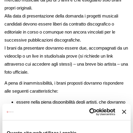
propri originali.
Alla data di presentazione della domanda i progetti musicali
candidati devono essere liberi da contratto discografico o
editoriale in corso o comunque non ancora vincolati per le
successive pubblicazioni discografiche.
I brani da presentare dovranno essere due, accompagnati da un
videoclip o un live in studio/sala prove (si richiede un link
attraverso cui accedere agli stessi) – una breve bio artista – una
foto ufficiale.
A pena di inammissibilità, i brani proposti dovranno rispondere
alle seguenti caratteristiche:
essere nella piena disponibilità degli artisti, che dovranno
essere autori degli stessi;
essere brani originali, che non costituiscano copia o
imitazione di altri brani già esistenti;
Questo sito web utilizza i cookie