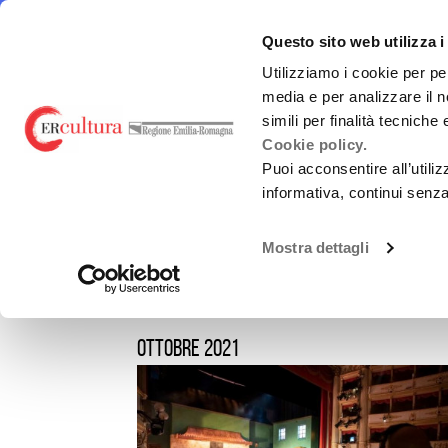
Torna
Cerca
Salta
Salta
alla
nel
ai
al
emiliaromagnacultura/
E-R Mu
Questo sito web utilizza i
home
sito
contenuti
menu
page
principale
Utilizziamo i cookie per pe
media e per analizzare il n
E-R MUSIC COMMISSION
FINANZ
simili per finalità tecniche
Cookie policy.
Puoi acconsentire all’utili
informativa, continui senz
FORMAZIONE
Chi siamo
L.R. 2/20
Formazione profes
Mostra dettagli
Guida alla Produzione
Bandi Reg
SERVIZI ALLE IMPRESE
Altri fin
(nazional
ottobre 2021
VIRALISSIMA