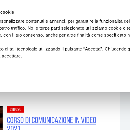
Regione
sic Commission
Emilia
 cookie
a
Romagna
cura
rsonalizzare contenuti e annunci, per garantire la funzionalità dei
di
ostro traffico. Noi e terze parti selezionate utilizziamo cookie o 
Assessorato
IAMENTI
PROGETTI SOSTENUTI
FORMAZION
 e, con il tuo consenso, anche per altre finalità come specificato n
Cultura
e
Paesaggio
zzo di tali tecnologie utilizzando il pulsante “Accetta”. Chiudendo 
a accettare.
18
NUOVI AUTORI
Formazione di
sionale
ionali
CREATIVITÀ
ALFABETIZZAZI
MUSICALE
anziamenti
CIRCUITO DI LOCALI/RETI DI
AZIONI DI SIST
i ed europei)
FESTIVAL
INTERNAZIONALIZZAZIONE
Formazione
Professional
CHIUSO
Produzioni
Altre opportu
Corso di comunicazione in video
2021
Call & Contest