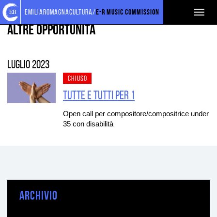
Torna
Cerca
Salta
Salta
FORMAZIONE
emiliaromagnacultura/
E-R Music Commission
Toggl
alla
nel
ai
al
home
sito
contenuti
menu
Altre opportunità
naviga
page
principale
luglio 2023
CHIUSO
Tutte e tutti per 1
Open call per compositore/compositrice under
35 con disabilità
ARCHIVIO