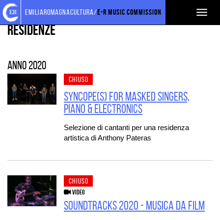
Torna
Cerca
Salta
Salta
PROGETTI SOSTENUTI
emiliaromagnacultura/
E-R Music Commission
Toggl
alla
nel
ai
al
home
sito
contenuti
menu
Residenze
naviga
page
principale
Anno 2020
CHIUSO
Syncope(s) for masked singers,
piano & electronics
Selezione di cantanti per una residenza
artistica di Anthony Pateras
CHIUSO
VIDEO
Soundtracks 2020 - Musica da film