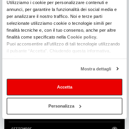
Utilizziamo i cookie per personalizzare contenuti e
2025
annunci, per garantire la funzionalità dei social media e
per analizzare il nostro traffico. Noi e terze parti
selezionate utilizziamo cookie o tecnologie simili per
2024
finalità tecniche e, con il tuo consenso, anche per altre
finalità come specificato nella
Cookie policy.
Puoi acconsentire all’utilizzo di tali tecnologie utilizzando
2022
il pulsante “Accetta”. Chiudendo questa informativa,
continui senza accettare.
2021
Mostra dettagli
2020
Accetta
NOVEMBRE
1
Personalizza
OTTOBRE
1