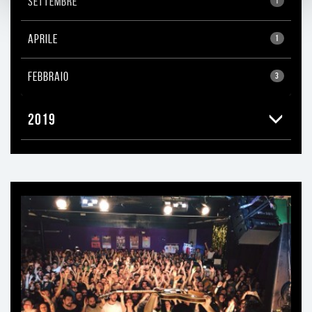
SETTEMBRE
1
APRILE
1
FEBBRAIO
3
2019
Ti
può
interessare