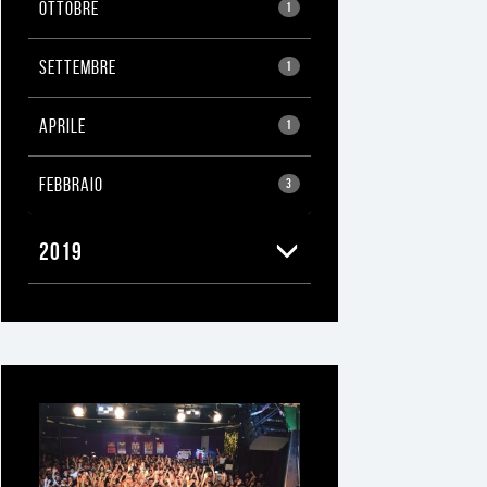
OTTOBRE
1
SETTEMBRE
1
APRILE
1
FEBBRAIO
3
2019
Ti
può