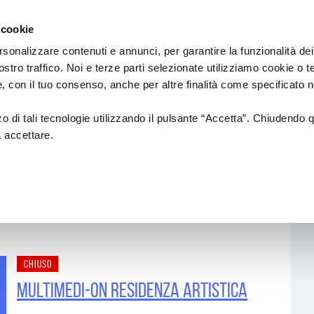
Regione
sic Commission
Emilia
 cookie
a
Romagna
cura
rsonalizzare contenuti e annunci, per garantire la funzionalità dei
di
ostro traffico. Noi e terze parti selezionate utilizziamo cookie o 
Assessorato
IAMENTI
PROGETTI SOSTENUTI
FORMAZION
 e, con il tuo consenso, anche per altre finalità come specificato n
Cultura
e
Paesaggio
zzo di tali tecnologie utilizzando il pulsante “Accetta”. Chiudendo 
a accettare.
18
NUOVI AUTORI
Formazione di
ionali
CREATIVITÀ
ALFABETIZZAZI
MUSICALE
anziamenti
CIRCUITO DI LOCALI/RETI DI
AZIONI DI SIST
i ed europei)
FESTIVAL
INTERNAZIONALIZZAZIONE
Formazione
Professional
CHIUSO
Produzioni
Altre opportu
MULTIMEDI-ON Residenza artistica
Call & Contest