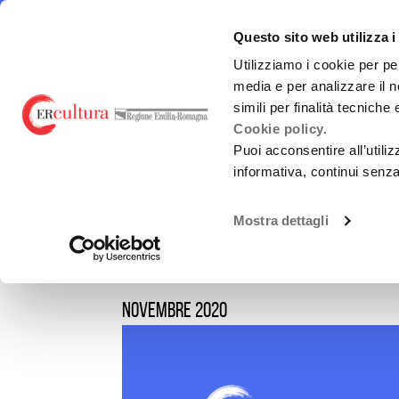
Torna
Cerca
Salta
Salta
alla
nel
ai
al
emiliaromagnacultura/
E-R Mu
Questo sito web utilizza i
home
sito
contenuti
menu
page
principale
Utilizziamo i cookie per pe
media e per analizzare il n
E-R MUSIC COMMISSION
FINANZ
simili per finalità tecniche
Cookie policy.
Puoi acconsentire all’utili
informativa, continui senz
PROGETTI SOSTENUTI
Chi siamo
L.R. 2/20
Residenze
Mostra dettagli
Guida alla Produzione
Bandi Reg
SERVIZI ALLE IMPRESE
Altri fin
(nazional
novembre 2020
VIRALISSIMA