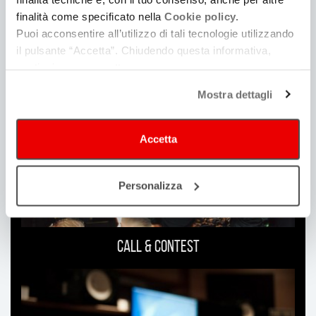
finalità come specificato nella
Cookie policy.
Puoi acconsentire all’utilizzo di tali tecnologie utilizzando
il pulsante “Accetta”. Chiudendo questa informativa,
Ti
continui senza accettare.
può
Mostra dettagli
interessare
Accetta
Personalizza
Call & Contest