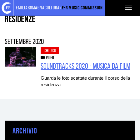
Torna
Cerca
Salta
Salta
PROGETTI SOSTENUTI
emiliaromagnacultura/
E-R Music Commission
Toggl
alla
nel
ai
al
home
sito
contenuti
menu
Residenze
naviga
page
principale
settembre 2020
CHIUSO
VIDEO
Soundtracks 2020 - Musica da film
Guarda le foto scattate durante il corso della
residenza
ARCHIVIO