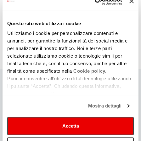
artist e sound designer per la realizzazione di
una residenza artistica
Questo sito web utilizza i cookie
Visualizzati 1-10 di 17
Utilizziamo i cookie per personalizzare contenuti e
annunci, per garantire la funzionalità dei social media e
(pagina
1
2
»
per analizzare il nostro traffico. Noi e terze parti
corrente)
selezionate utilizziamo cookie o tecnologie simili per
finalità tecniche e, con il tuo consenso, anche per altre
finalità come specificato nella
Cookie policy.
Puoi acconsentire all’utilizzo di tali tecnologie utilizzando
il pulsante “Accetta”. Chiudendo questa informativa,
continui senza accettare.
ARCHIVIO
Mostra dettagli
2026
Accetta
2025