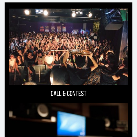
Ti
può
interessare
Call & Contest