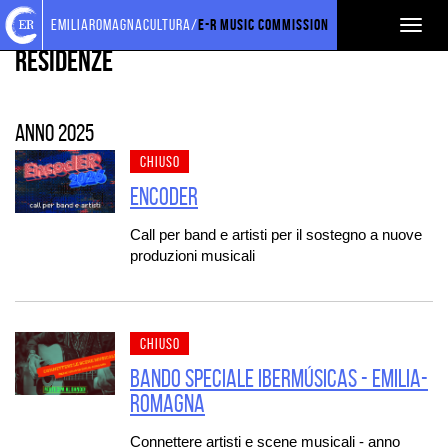
Torna
Cerca
Salta
Salta
PROGETTI SOSTENUTI
emiliaromagnacultura/
E-R Music Commission
Toggl
alla
nel
ai
al
home
sito
contenuti
menu
Residenze
naviga
page
principale
Anno 2025
CHIUSO
ENCODER
Call per band e artisti per il sostegno a nuove
produzioni musicali
CHIUSO
Bando speciale Ibermúsicas - Emilia-
Romagna
Connettere artisti e scene musicali - anno