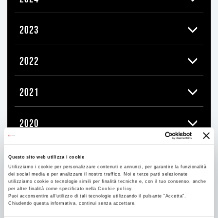
2023
2022
2021
2020
2019
Questo sito web utilizza i cookie
Utilizziamo i cookie per personalizzare contenuti e annunci, per garantire la funzionalità
dei social media e per analizzare il nostro traffico. Noi e terze parti selezionate
DICEMBRE
11
utilizziamo cookie o tecnologie simili per finalità tecniche e, con il tuo consenso, anche
per altre finalità come specificato nella
Cookie policy.
Puoi acconsentire all’utilizzo di tali tecnologie utilizzando il pulsante “Accetta”.
Chiudendo questa informativa, continui senza accettare.
NOVEMBRE
5