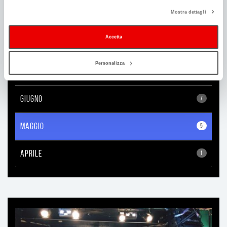
Mostra dettagli
OTTOBRE
9
Accetta
SETTEMBRE
8
Personalizza
LUGLIO
4
GIUGNO
7
MAGGIO
5
APRILE
1
Ti