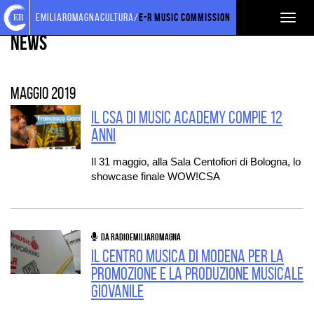
Torna
Cerca
Salta
Salta
EVENTI E NEWS
emiliaromagnacultura/
E-R Music Commission
Toggl
alla
nel
ai
al
home
sito
contenuti
menu
News
naviga
page
principale
maggio 2019
Il CSA di Music Academy compie 12
anni
Il 31 maggio, alla Sala Centofiori di Bologna, lo
showcase finale WOW!CSA
DA RADIOEMILIAROMAGNA
Il Centro Musica di Modena per la
promozione e la produzione musicale
giovanile