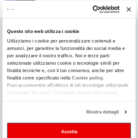
corrente)
Questo sito web utilizza i cookie
Utilizziamo i cookie per personalizzare contenuti e
ARCHIVIO
annunci, per garantire la funzionalità dei social media e
per analizzare il nostro traffico. Noi e terze parti
selezionate utilizziamo cookie o tecnologie simili per
2026
finalità tecniche e, con il tuo consenso, anche per altre
finalità come specificato nella
Cookie policy.
Puoi acconsentire all’utilizzo di tali tecnologie utilizzando
2025
il pulsante “Accetta”. Chiudendo questa informativa,
continui senza accettare.
2024
Mostra dettagli
2023
Accetta