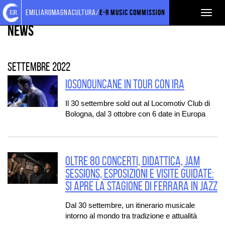
Torna
Cerca
Salta
Salta
EVENTI E NEWS
emiliaromagnacultura/
E-R Music Commission
Toggl
alla
nel
ai
al
home
sito
contenuti
menu
News
naviga
page
principale
settembre 2022
IOSONOUNCANE IN TOUR CON IRA
Il 30 settembre sold out al Locomotiv Club di
Bologna, dal 3 ottobre con 6 date in Europa
Oltre 80 concerti, didattica, jam
sessions, esposizioni e visite guidate:
si apre la stagione di Ferrara in jazz
Dal 30 settembre, un itinerario musicale
intorno al mondo tra tradizione e attualità