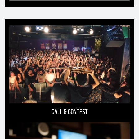
Ti
può
interessare
Call & Contest