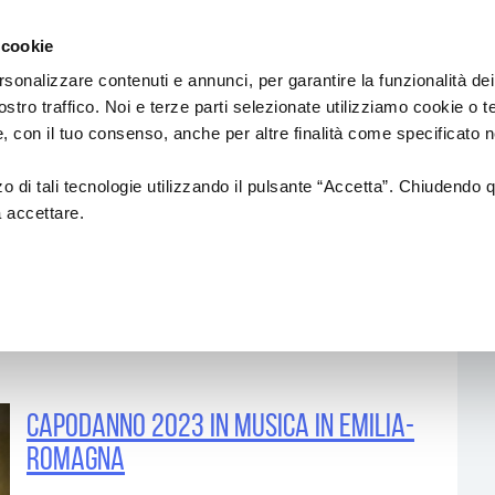
Regione
sic Commission
Emilia
 cookie
a
Romagna
cura
rsonalizzare contenuti e annunci, per garantire la funzionalità dei
di
ostro traffico. Noi e terze parti selezionate utilizziamo cookie o 
Assessorato
IAMENTI
PROGETTI SOSTENUTI
FORMAZION
 e, con il tuo consenso, anche per altre finalità come specificato n
Cultura
e
Paesaggio
zzo di tali tecnologie utilizzando il pulsante “Accetta”. Chiudendo 
a accettare.
18
NUOVI AUTORI
Formazione di
ionali
CREATIVITÀ
ALFABETIZZAZI
MUSICALE
anziamenti
CIRCUITO DI LOCALI/RETI DI
AZIONI DI SIST
i ed europei)
FESTIVAL
INTERNAZIONALIZZAZIONE
Formazione
Professional
CAPODANNO 2023 IN MUSICA IN EMILIA-
Produzioni
Altre opportu
ROMAGNA
Call & Contest