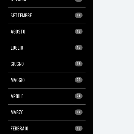
SETTEMBRE
17
AGOSTO
13
LUGLIO
15
GIUGNO
13
MAGGIO
29
APRILE
24
MARZO
17
FEBBRAIO
13