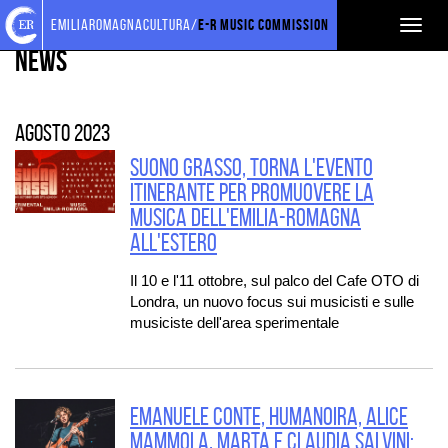
Torna
Cerca
Salta
Salta
EVENTI E NEWS
emiliaromagnacultura/
E-R Music Commission
Toggl
alla
nel
ai
al
home
sito
contenuti
menu
News
naviga
page
principale
agosto 2023
SUONO GRASSO, torna l'evento
itinerante per promuovere la
musica dell'Emilia-Romagna
all'estero
Il 10 e l'11 ottobre, sul palco del Cafe OTO di
Londra, un nuovo focus sui musicisti e sulle
musiciste dell'area sperimentale
Emanuele Conte, Humanoira, Alice
Mammola, Marta e Claudia Salvini: