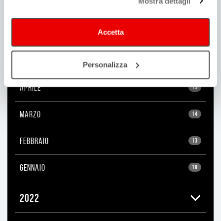
Mostra dettagli
LUGLIO
16
Accetta
GIUGNO
17
MAGGIO
16
Personalizza
APRILE
13
MARZO
14
FEBBRAIO
13
GENNAIO
18
2022