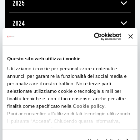
2025
2024
2023
Questo sito web utilizza i cookie
DICEMBRE
12
Utilizziamo i cookie per personalizzare contenuti e
annunci, per garantire la funzionalità dei social media e
NOVEMBRE
11
per analizzare il nostro traffico. Noi e terze parti
selezionate utilizziamo cookie o tecnologie simili per
OTTOBRE
9
finalità tecniche e, con il tuo consenso, anche per altre
finalità come specificato nella
Cookie policy.
SETTEMBRE
9
Puoi acconsentire all’utilizzo di tali tecnologie utilizzando
il pulsante “Accetta”. Chiudendo questa informativa,
AGOSTO
continui senza accettare.
7